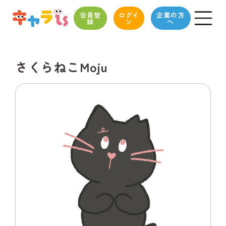
会員登
ログイ
企業の方
録
ン
へ
さくらねこMoju