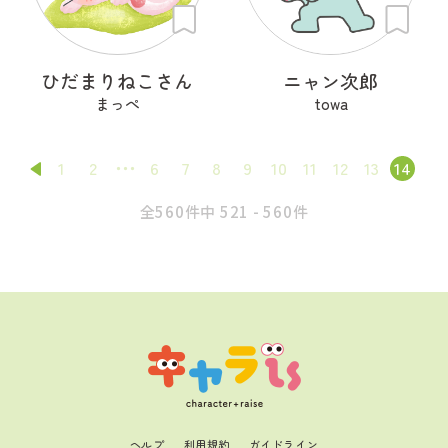
ひだまりねこさん
ニャン次郎
まっぺ
towa
1
2
6
7
8
9
10
11
12
13
14
全560件中 521 - 560件
ヘルプ
利用規約
ガイドライン