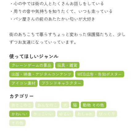
・心の中では街の人とたくさんお話しをしている
・周りの音や気持ちを知りたくて、いつも走っている
・パン屋さんの前のあたたかい匂いが大好き
街のあちこちで暮らすちょっと変わった保護猫たちと、少し
ずつお友達になっていっています。
使ってほしいジャンル
クレーンゲームの景品
玩具・雑貨
出版・映像・デジタルコンテンツ
WEB広告・告知ポスター
アイコン素材
ブランドキャラクター
カテゴリー
おとこのこ
おんなのこ
犬
猫
動物 その他
かわいい
かっこいい
ゆるい
おしゃれ
びっくり
その他