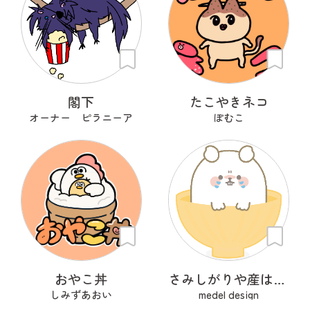
閣下
たこやきネコ
オーナー ピラニーア
ぽむこ
おやこ丼
さみしがりや産はんちゃん
しみずあおい
medel design