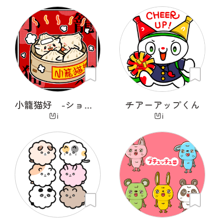
小籠猫好 -ショウロンニャンハオ-
チアーアップくん
凹i
凹i