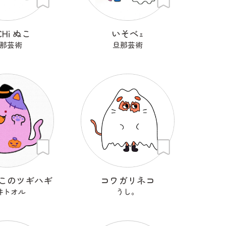
CHi ぬこ
いそベｪ
那芸術
旦那芸術
このツギハギ
コワガリネコ
井トオル
うし。