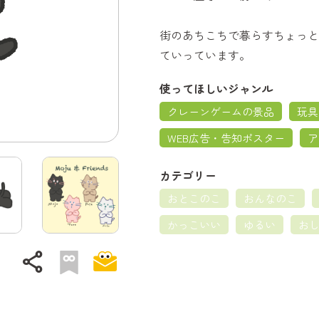
街のあちこちで暮らすちょっと
ていっています。
使ってほしいジャンル
クレーンゲームの景品
玩具
WEB広告・告知ポスター
ア
カテゴリー
おとこのこ
おんなのこ
かっこいい
ゆるい
お
share