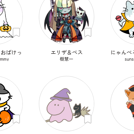
！おばけっ
エリザ＆ベス
ummy
樹慧一
sun