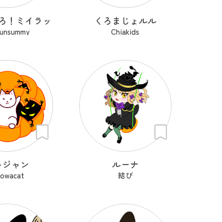
ろ！ミイラッ
くろまじょルル
sunsummy
Chiakids
ャジャン
ルーナ
kowacat
結び