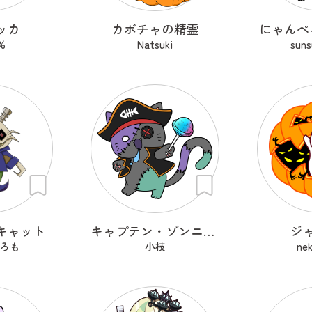
ッカ
カボチャの精霊
にゃんぺ
%
Natsuki
sun
キャット
キャプテン・ゾンニャック
ジ
ろも
小枝
ne