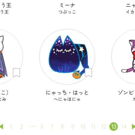
ゅう王
ミーナ
ニ
う王
つぶっこ
イカ
ねこ）
にゃっち・はっと
ゾンビ
なみ
へにゃほにゃ
1
2
6
7
8
9
10
11
12
13
14