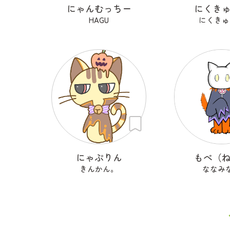
にゃんむっちー
にくき
HAGU
にくきゅ
にゃぷりん
もぺ（
きんかん。
ななみ