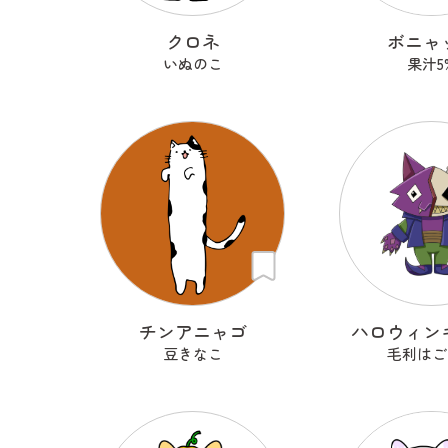
クロネ
ボニャ
いぬのこ
果汁5
チンアニャゴ
ハロウィン
豆きなこ
毛利はご