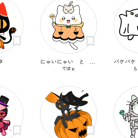
タ
にゃいにゃい と ねこつ
でぼぉ
も