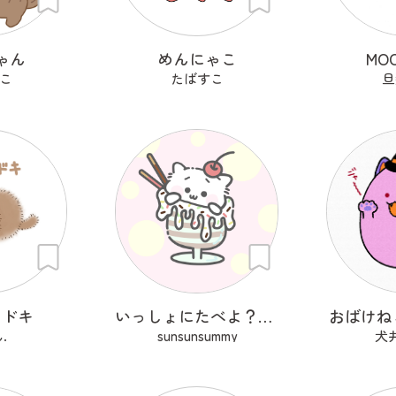
ゃん
めんにゃこ
MO
こ
たばすこ
旦
モドキ
いっしょにたべよ？ぱふぇ
おばけね
.
sunsunsummy
犬