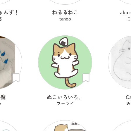
ゃんず！
ねるるねこ
akac
寝
tanpo
こ
悪魔
ぬこいろいろ。
Ca
う
フーライ
み