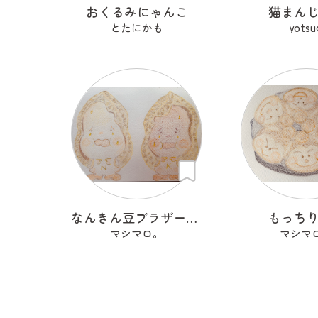
おくるみにゃんこ
猫まん
とたにかも
yotsu
なんきん豆ブラザーズ ＮナンＫキンちゃん
もっち
マシマロ。
マシマ