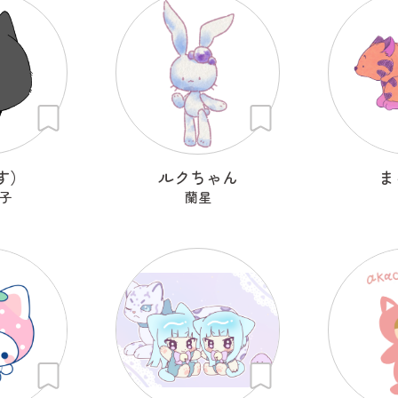
す）
ルクちゃん
ま
子
蘭星