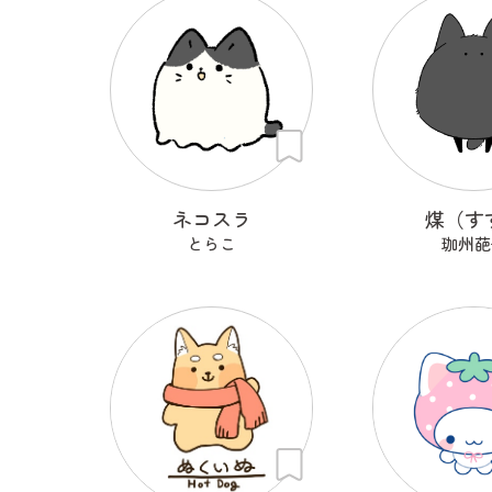
ネコスラ
煤（す
とらこ
珈州葩