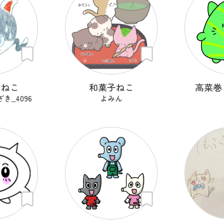
うねこ
和菓子ねこ
高菜巻
き‗4096
よみん