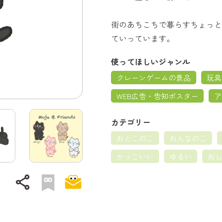
街のあちこちで暮らすちょっと
ていっています。
使ってほしいジャンル
クレーンゲームの景品
玩具
WEB広告・告知ポスター
ア
カテゴリー
おとこのこ
おんなのこ
かっこいい
ゆるい
お
share