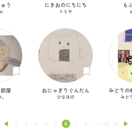
じゅう
にきおのにちにち
も
gi
トミヤ
り部屋
おにゃぎりぐんだん
ロ。
ひなほの
みど
1
2
3
4
5
6
7
8
13
14