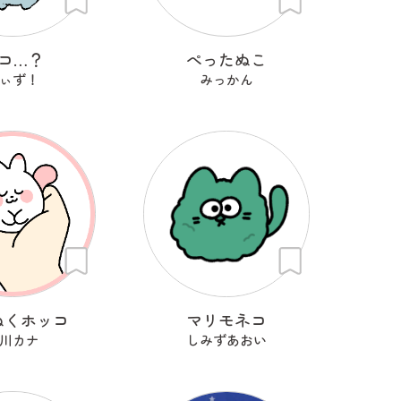
コ…？
ぺったぬこ
ぃず！
みっかん
ぬくホッコ
マリモネコ
川カナ
しみずあおい