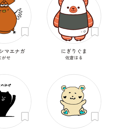
シマエナガ
にぎりぐま
ながせ
佐倉はる