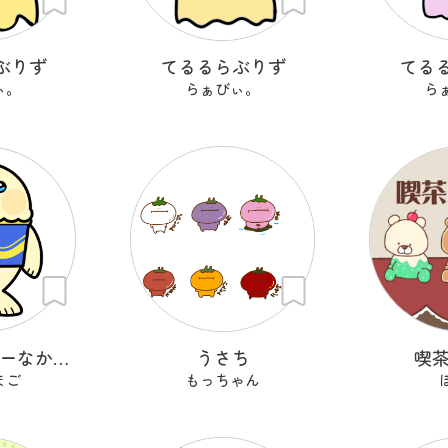
ぶりず
てるるらぶりず
てる
ぃ。
らぁびぃ。
ら
オイシーラシーなかまたち
うさち
喫茶
まご
もっちゃん