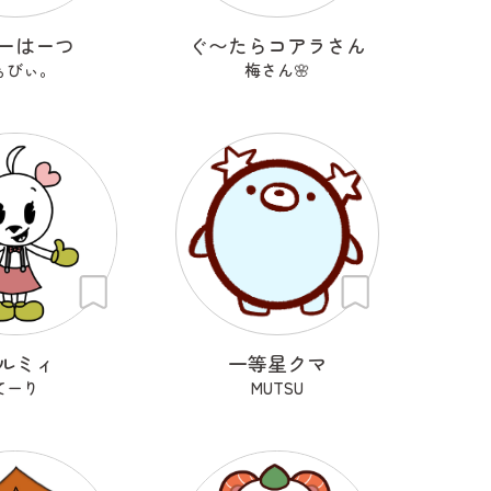
ーはーつ
ぐ〜たらコアラさん
ぁびぃ。
梅さん🌸
ルミィ
一等星クマ
てーり
MUTSU