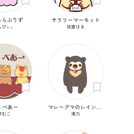
るらぶりず
サラリーマーモット
ぁびぃ。
佐倉はる
 べあー
マレーグマのレインくん
ぽむこ
渚乃