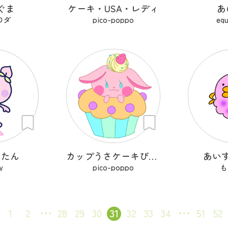
ぐま
ケーキ・USA・レディ
あ
のダ
pico-poppo
eg
またん
カップうさケーキぴょん
あい
y
pico-poppo
も
1
2
28
29
30
31
32
33
34
51
52