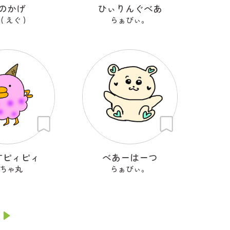
のかげ
ひぃりんぐべあ
u( えぐ )
らぁびぃ。
すピィピィ
べあーはーつ
ちゃ丸
らぁびぃ。