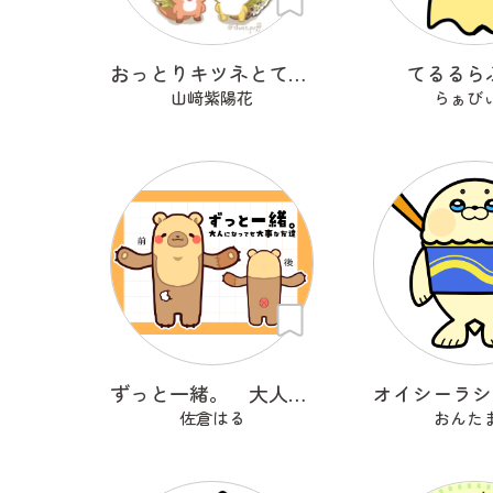
おっとりキツネとてれてれレオパ
てるるら
山﨑紫陽花
らぁび
ずっと一緒。 大人になっても大事な友達
佐倉はる
おんた