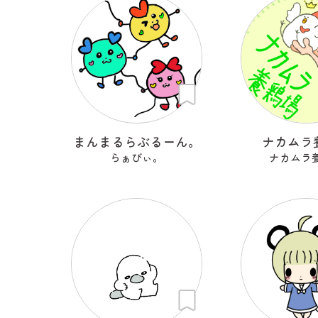
まんまるらぶるーん。
ナカムラ
らぁびぃ。
ナカムラ