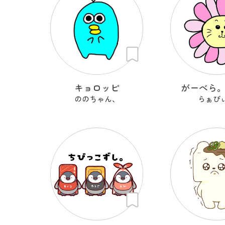
キョロッピ
がーべら
ののちゃん、
らぁび