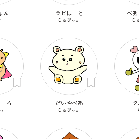
ゃん
ラビはーと
べあ
り
らぁびぃ。
ら
ひーろー
だいやべあ
ク
ぃ。
らぁびぃ。