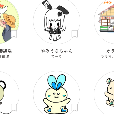
養鶏場
やみうさちゃん
オ
養鶏場
てーり
マママ