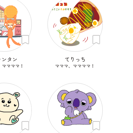
ランタン
てりっち
、ママママ！
マママ、ママママ！