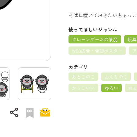
そばに置いておきたいちょっこ
使ってほしいジャンル
クレーンゲームの景品
玩具
WEB広告・告知ポスター
ア
カテゴリー
おとこのこ
おんなのこ
かっこいい
ゆるい
お
share