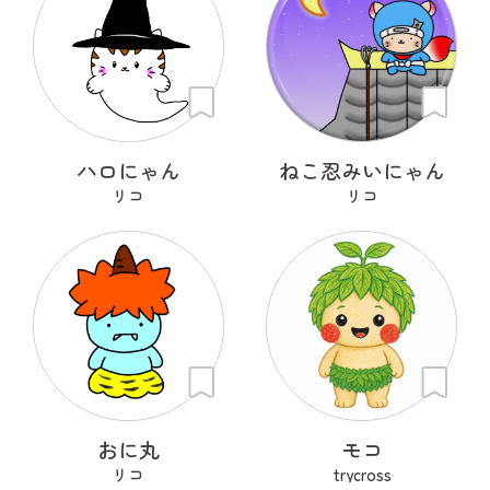
ハロにゃん
ねこ忍みいにゃん
リコ
リコ
おに丸
モコ
リコ
trycross