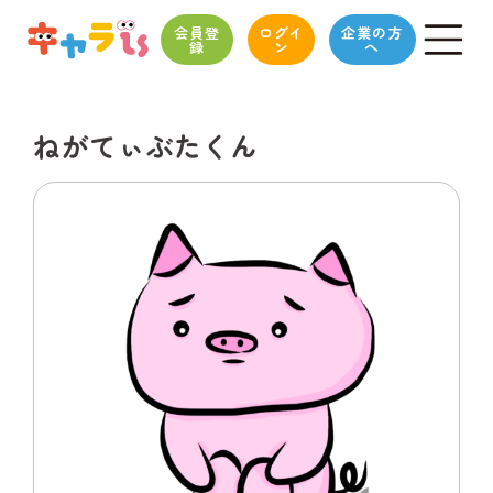
会員登
ログイ
企業の方
録
ン
へ
ねがてぃぶたくん