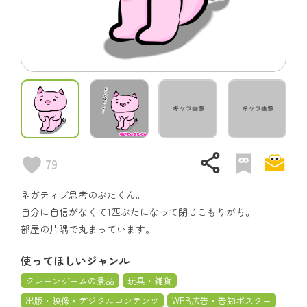
share
79
ネガティブ思考のぶたくん。
自分に自信がなくて1匹ぶたになって閉じこもりがち。
部屋の片隅で丸まっています。
使ってほしいジャンル
クレーンゲームの景品
玩具・雑貨
出版・映像・デジタルコンテンツ
WEB広告・告知ポスター