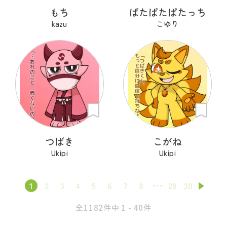
もち
ぱたぱたぱたっち
kazu
こゆり
つばき
こがね
Ukipi
Ukipi
1
2
3
4
5
6
7
8
29
30
全1182件中 1 - 40件