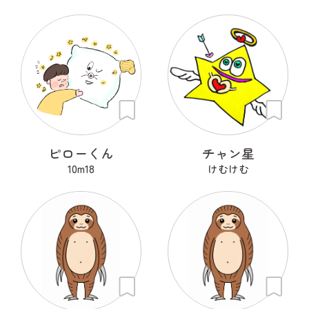
ピローくん
チャン星
10m18
けむけむ