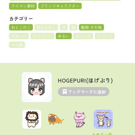
アイコン素材
ブランドキャラクター
カテゴリー
おとこのこ
おんなのこ
犬
猫
動物 その他
かわいい
かっこいい
ゆるい
おしゃれ
びっくり
その他
HOGEPURI(ほげぷり)
ブックマークに追加
作品一覧