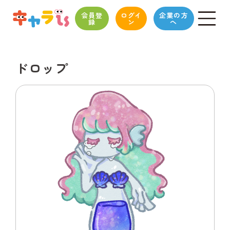
会員登
ログイ
企業の方
録
ン
へ
ドロップ