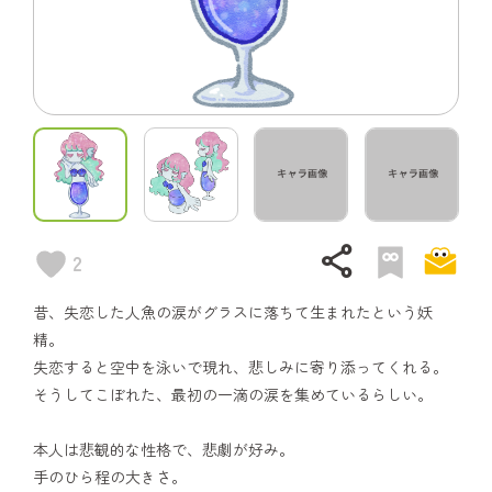
share
2
昔、失恋した人魚の涙がグラスに落ちて生まれたという妖
精。
失恋すると空中を泳いで現れ、悲しみに寄り添ってくれる。
そうしてこぼれた、最初の一滴の涙を集めているらしい。
本人は悲観的な性格で、悲劇が好み。
手のひら程の大きさ。