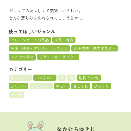
ドロップの涙は甘くて美味しいらしい。
どんな悲しみを忘れられてしまうとか…
使ってほしいジャンル
クレーンゲームの景品
玩具・雑貨
出版・映像・デジタルコンテンツ
WEB広告・告知ポスター
アイコン素材
ブランドキャラクター
カテゴリー
おとこのこ
おんなのこ
犬
猫
動物 その他
かわいい
かっこいい
ゆるい
おしゃれ
びっくり
その他
なかむらゆきじ