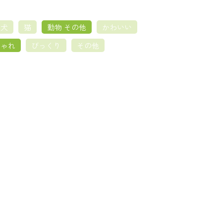
犬
猫
動物 その他
かわいい
しゃれ
びっくり
その他