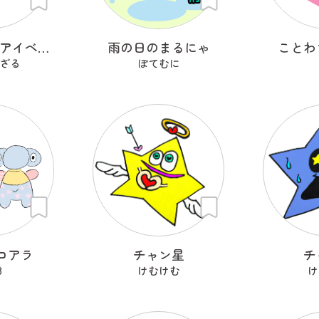
レイヨウ剣士アイベクサー
雨の日のまるにゃ
ことわ
ざる
ぽてむに
コアラ
チャン星
チ
8
けむけむ
け