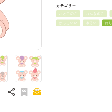
カテゴリー
おとこのこ
おんなのこ
かっこいい
ゆるい
お
share