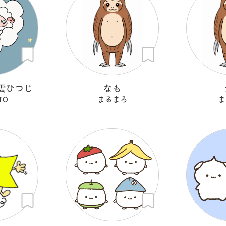
雲ひつじ
なも
TO
まるまろ
ま