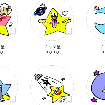
ン星
チャン星
チ
む
けむけむ
け