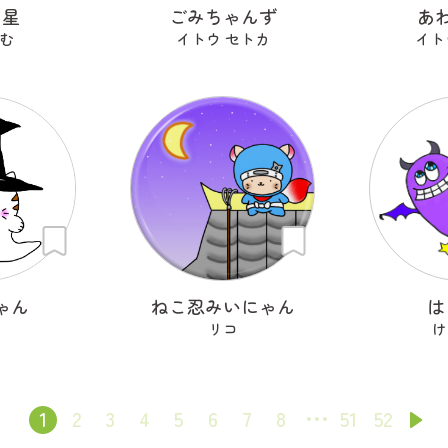
ン星
ごみちゃんず
あ
む
イトウ セトカ
イト
ゃん
ねこ忍みいにゃん
は
リコ
け
1
2
3
4
5
6
7
8
51
52