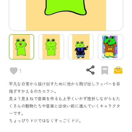
share
1
平凡な日常から抜け出すために池から飛び出しラッパーを目
指ざすかえるのカエラン。
見よう見まねで音楽を作るも上手くいかず挫折しながらもた
くさんの動物たちや音楽と出会い前に進んでいくキャラクタ
ーです。
ちょっぴりドジではなくすっごくドジ。