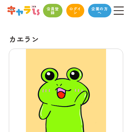
会員登
ログイ
企業の方
録
ン
へ
カエラン