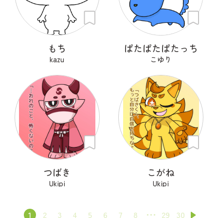
もち
ぱたぱたぱたっち
kazu
こゆり
つばき
こがね
Ukipi
Ukipi
1
2
3
4
5
6
7
8
29
30