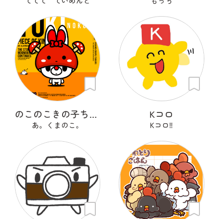
ててて ていめんと
もっち
のこのこきの子ちゃん
Kコロ
あ。くまのこ。
Kコロ‼︎