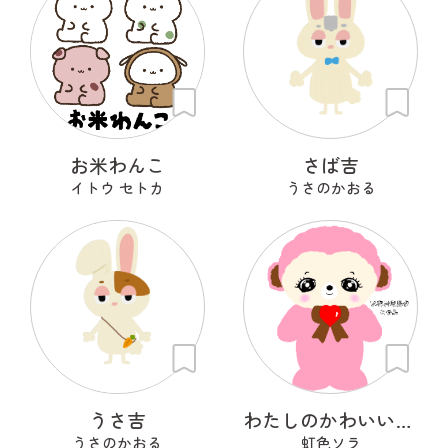
お米わんこ
さば吉
イトウ セトカ
うさのかおる
うさ吉
わたしのかわいいせかい
うさのかおる
虹色ソラ