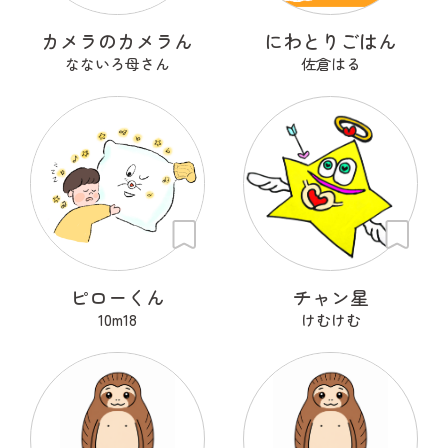
カメラのカメラん
にわとりごはん
なないろ母さん
佐倉はる
ピローくん
チャン星
10m18
けむけむ