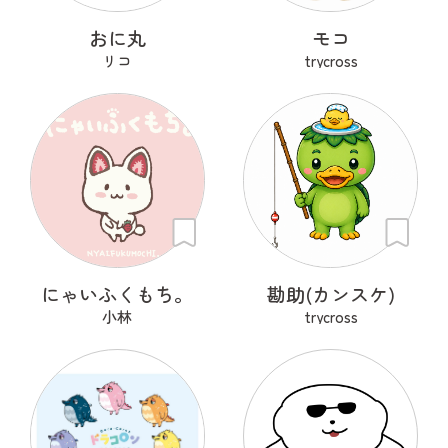
おに丸
モコ
リコ
trycross
にゃいふくもち。
勘助(カンスケ)
小林
trycross