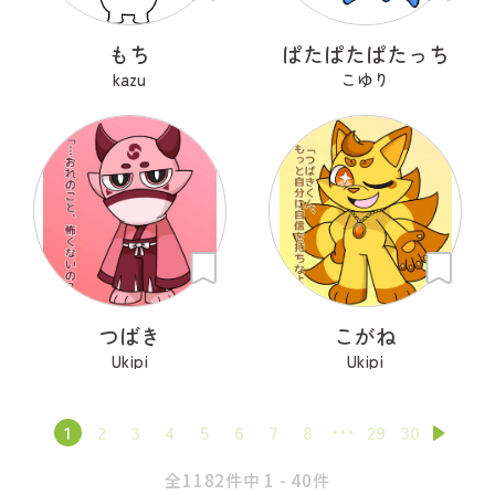
もち
ぱたぱたぱたっち
kazu
こゆり
つばき
こがね
Ukipi
Ukipi
1
2
3
4
5
6
7
8
29
30
全1182件中 1 - 40件