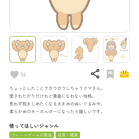
share
56
ちょっとしたことでガウガウしちゃうクマさん。
愛されたがりだけれど素直になれない性格。
思わず抱きしめたくなる大きめのぬいぐるみや、
柔らかめのキーホルダーになったら嬉しいです。
使ってほしいジャンル
クレーンゲームの景品
玩具・雑貨