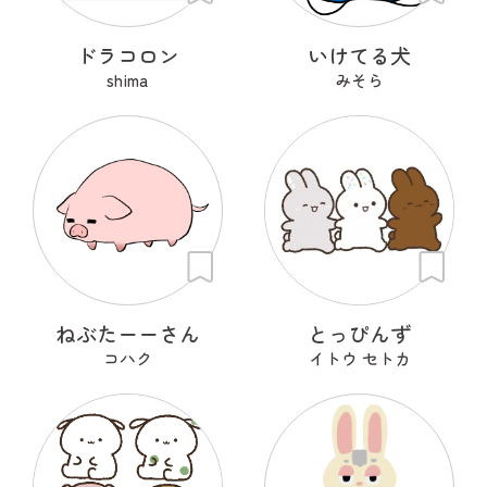
ドラコロン
いけてる犬
shima
みそら
ねぶたーーさん
とっぴんず
コハク
イトウ セトカ