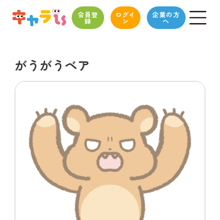
会員登
ログイ
企業の方
録
ン
へ
がうがうベア