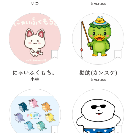
リコ
trycross
にゃいふくもち。
勘助(カンスケ)
小林
trycross