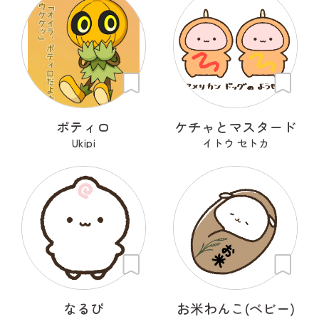
ポティロ
ケチャとマスタード
Ukipi
イトウ セトカ
なるぴ
お米わんこ(ベビー)