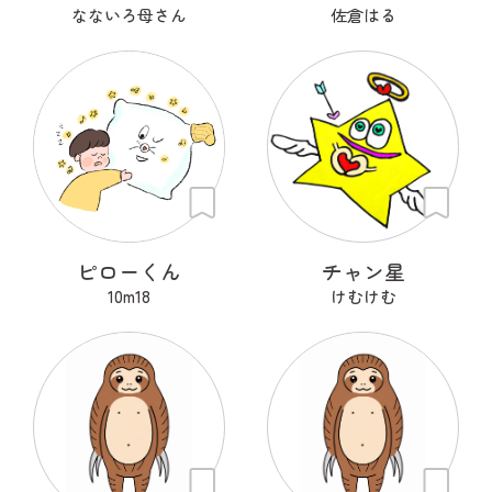
なないろ母さん
佐倉はる
ピローくん
チャン星
10m18
けむけむ