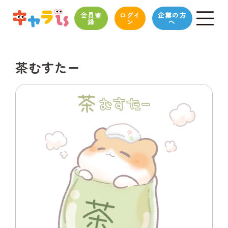
会員登
ログイ
企業の方
録
ン
へ
茶むすたー