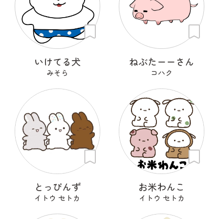
いけてる犬
ねぶたーーさん
みそら
コハク
とっぴんず
お米わんこ
イトウ セトカ
イトウ セトカ