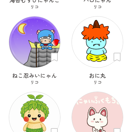
リコ
リコ
ねこ忍みいにゃん
おに丸
リコ
リコ