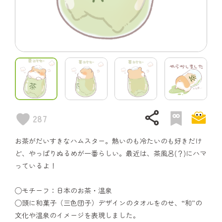
share
287
お茶がだいすきなハムスター。熱いのも冷たいのも好きだけ
ど、やっぱりぬるめが一番らしい。最近は、茶風呂(？)にハマ
っているよ！
◯モチーフ：日本のお茶・温泉
◯頭に和菓子（三色団子）デザインのタオルをのせ、“和”の
文化や温泉のイメージを表現しました。