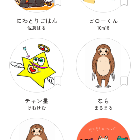
にわとりごはん
ピローくん
佐倉はる
10m18
チャン星
なも
けむけむ
まるまろ