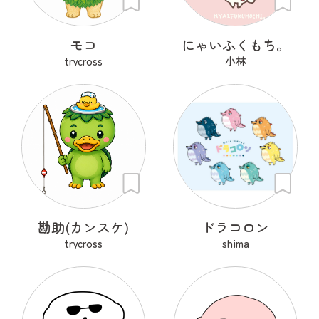
モコ
にゃいふくもち。
trycross
小林
勘助(カンスケ)
ドラコロン
trycross
shima