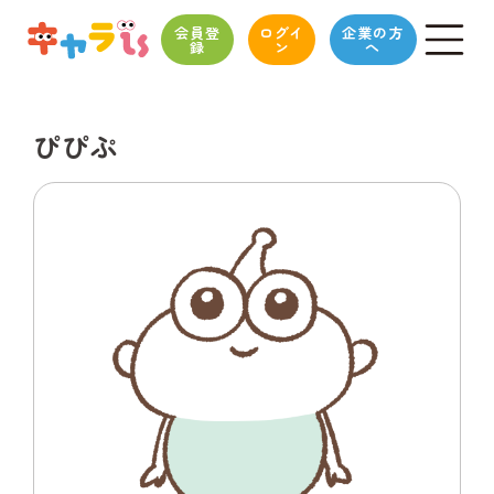
会員登
ログイ
企業の方
録
ン
へ
ぴぴぷ