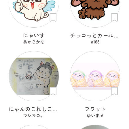
にゃいす
チョコっとカールちゃん
あかさかな
a168
にゃんのこれしこ ある日の夢 Ｎo.1
フワット
マシマロ。
ゆいまる