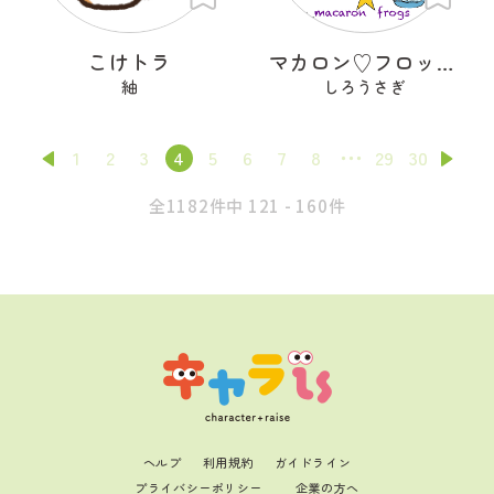
こけトラ
マカロン♡フロッグズ
紬
しろうさぎ
1
2
3
4
5
6
7
8
29
30
全1182件中 121 - 160件
ヘルプ
利用規約
ガイドライン
プライバシーポリシー
企業の方へ