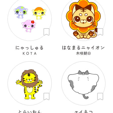
にゃっしゅる
はなまるニャイオン
ＫＯＴＡ
木咲朝日
とらいおん
エイネコ