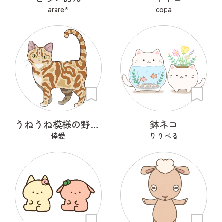
arare*
copa
うねうね模様の野良猫
鉢ネコ
倖愛
りりべる