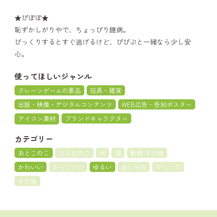
★ぴぽぽ★
恥ずかしがりやで、ちょっぴり臆病。
びっくりするとすぐ逃げるけど、ぴぴぷと一緒なら少し安
心。
使ってほしいジャンル
クレーンゲームの景品
玩具・雑貨
出版・映像・デジタルコンテンツ
WEB広告・告知ポスター
アイコン素材
ブランドキャラクター
カテゴリー
おとこのこ
おんなのこ
犬
猫
動物 その他
かわいい
かっこいい
ゆるい
おしゃれ
びっくり
その他