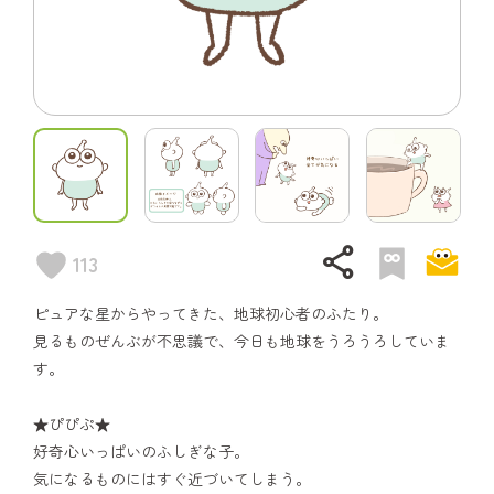
share
113
ピュアな星からやってきた、地球初心者のふたり。
見るものぜんぶが不思議で、今日も地球をうろうろしていま
す。
★ぴぴぷ★
好奇心いっぱいのふしぎな子。
気になるものにはすぐ近づいてしまう。