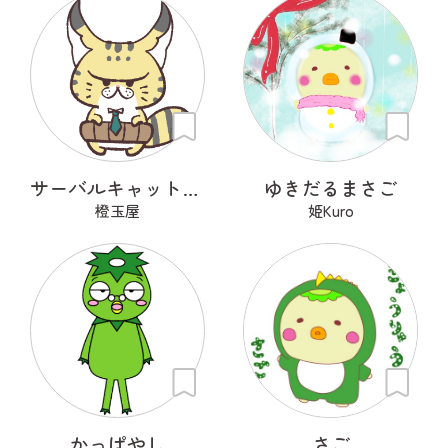
サーバルキャット課長
ゆきだるまさご
橙玉屋
姫Kuro
かっぱやし
さご