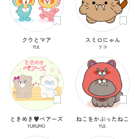
クウとマア
スミロにゃん
YUI.
リコ
ときめき♥ベアーズ
ねこをかぶったねこ
YURUMO
YUI.