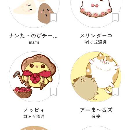
ナンた・のびチー・ショコナン
メリンターコ
mami
雛ヶ丘深月
ノゥピィ
アニま〜るズ
雛ヶ丘深月
良安