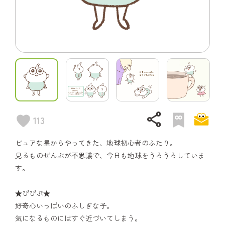
share
113
ピュアな星からやってきた、地球初心者のふたり。
見るものぜんぶが不思議で、今日も地球をうろうろしていま
す。
★ぴぴぷ★
好奇心いっぱいのふしぎな子。
気になるものにはすぐ近づいてしまう。