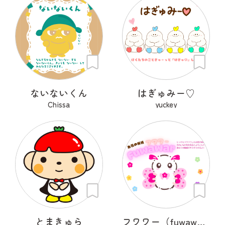
ないないくん
はぎゅみー♡
Chissa
yuckey
とまきゅら
フワワー（fuwawar）