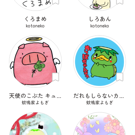
くろまめ
しろあん
kotoneko
kotoneko
天使のこぶた キューピッグ
だれもしらないカッパちゃん
蚊鳴家よもぎ
蚊鳴家よもぎ