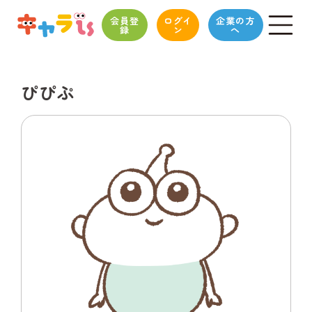
会員登
ログイ
企業の方
録
ン
へ
ぴぴぷ