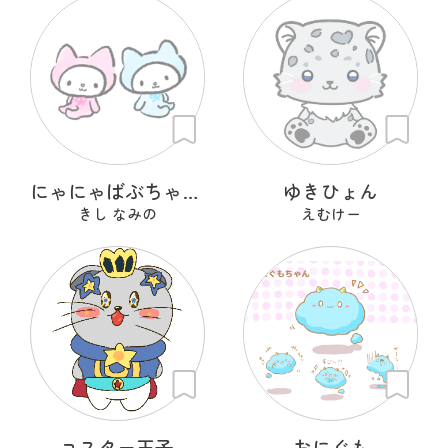
にゃにゃばぶちゃんず
ゆきひょん
きし なみの
えむけー
ユスター王子
おにぐも