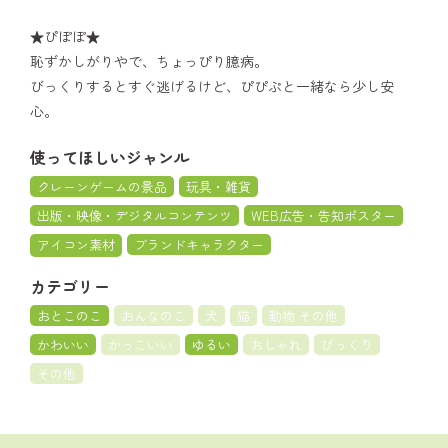
★ぴぽぽ★
恥ずかしがりやで、ちょっぴり臆病。
びっくりするとすぐ逃げるけど、ぴぴぷと一緒なら少し安
心。
使ってほしいジャンル
クレーンゲームの景品
玩具・雑貨
出版・映像・デジタルコンテンツ
WEB広告・告知ポスター
アイコン素材
ブランドキャラクター
カテゴリー
おとこのこ
おんなのこ
犬
猫
動物 その他
かわいい
かっこいい
ゆるい
おしゃれ
びっくり
その他