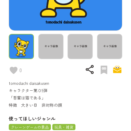
share
0
tomodachi daisakusen
キャラクター第０5弾
「吾輩は猫である」
特徴 大きい目 非対称の顔
使ってほしいジャンル
クレーンゲームの景品
玩具・雑貨