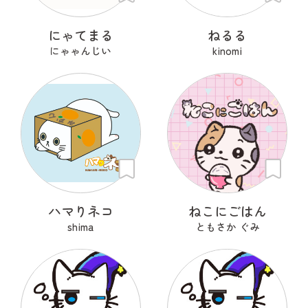
にゃてまる
ねるる
にゃゃんじい
kinomi
ハマりネコ
ねこにごはん
shima
ともさか ぐみ