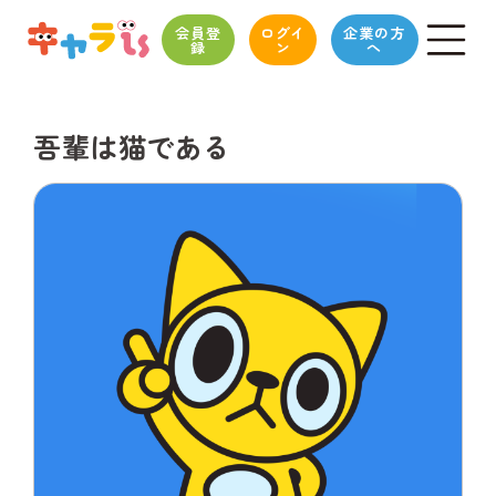
会員登
ログイ
企業の方
録
ン
へ
吾輩は猫である