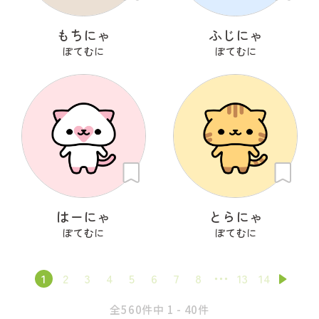
もちにゃ
ふじにゃ
ぽてむに
ぽてむに
はーにゃ
とらにゃ
ぽてむに
ぽてむに
1
2
3
4
5
6
7
8
13
14
全560件中 1 - 40件