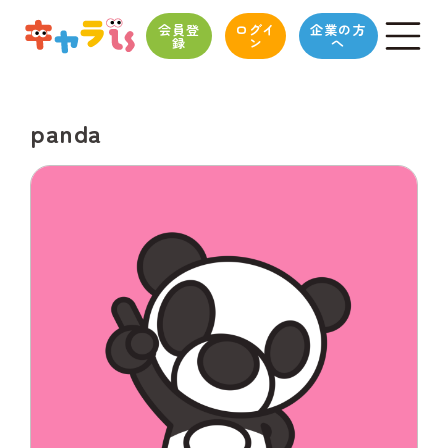
会員登
ログイ
企業の方
録
ン
へ
panda