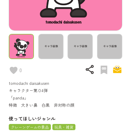
share
0
tomodachi daisakusen
キャラクター第０4弾
「panda」
特徴 大きい鼻 白黒 非対称の顔
使ってほしいジャンル
クレーンゲームの景品
玩具・雑貨