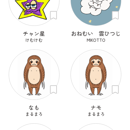
チャン星
おねむい 雲ひつじ
けむけむ
MIKOTTO
なも
ナモ
まるまろ
まるまろ