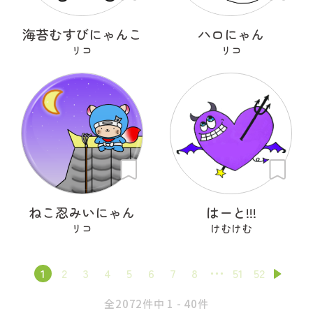
海苔むすびにゃんこ
ハロにゃん
リコ
リコ
ねこ忍みいにゃん
はーと!!!
リコ
けむけむ
1
2
3
4
5
6
7
8
51
52
全2072件中 1 - 40件