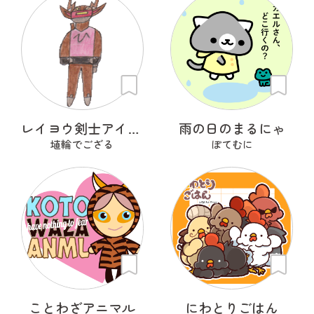
レイヨウ剣士アイベクサー
雨の日のまるにゃ
埴輪でござる
ぽてむに
ことわざアニマル
にわとりごはん