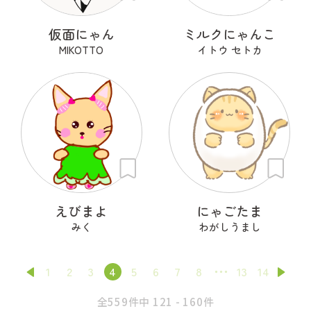
仮面にゃん
ミルクにゃんこ
MIKOTTO
イトウ セトカ
えびまよ
にゃごたま
みく
わがしうまし
1
2
3
4
5
6
7
8
13
14
全559件中 121 - 160件