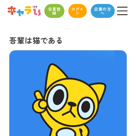
会員登
ログイ
企業の方
録
ン
へ
吾輩は猫である