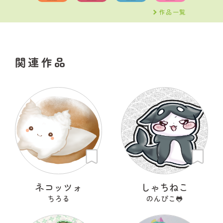
作品一覧
関連作品
ネコッツォ
しゃちねこ
ちろる
のんぴこ🐸