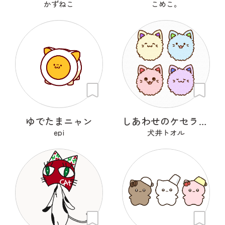
かずねこ
こめこ。
ゆでたまニャン
しあわせのケセランパサニャン
epi
犬井トオル