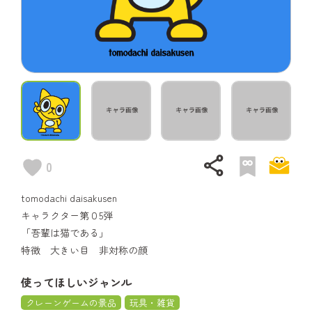
share
0
tomodachi daisakusen
キャラクター第０5弾
「吾輩は猫である」
特徴 大きい目 非対称の顔
使ってほしいジャンル
クレーンゲームの景品
玩具・雑貨