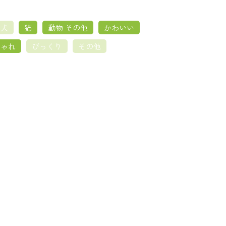
犬
猫
動物 その他
かわいい
しゃれ
びっくり
その他