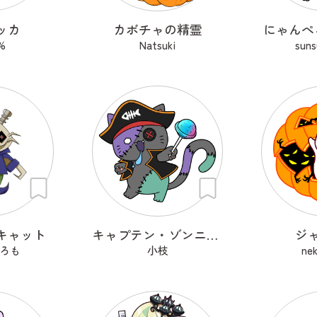
ッカ
カボチャの精霊
にゃんぺ
%
Natsuki
sun
キャット
キャプテン・ゾンニャック
ジ
ろも
小枝
ne