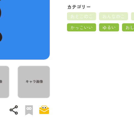
カテゴリー
おとこのこ
おんなのこ
かっこいい
ゆるい
お
share