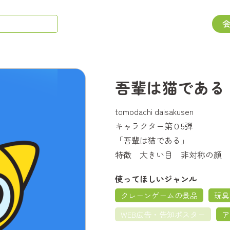
吾輩は猫である
tomodachi daisakusen
キャラクター第０5弾
「吾輩は猫である」
特徴 大きい目 非対称の顔
使ってほしいジャンル
クレーンゲームの景品
玩具
WEB広告・告知ポスター
ア