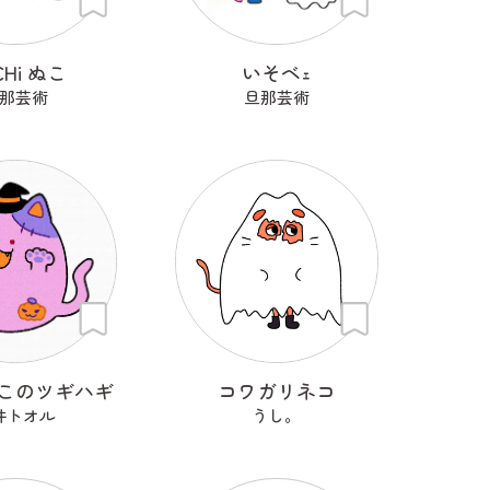
CHi ぬこ
いそベｪ
那芸術
旦那芸術
このツギハギ
コワガリネコ
井トオル
うし。