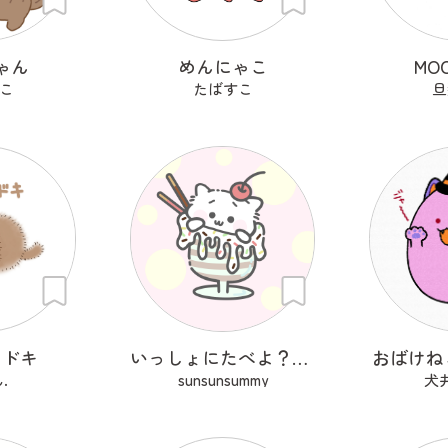
ゃん
めんにゃこ
MO
こ
たばすこ
旦
モドキ
いっしょにたべよ？ぱふぇ
おばけね
.
sunsunsummy
犬