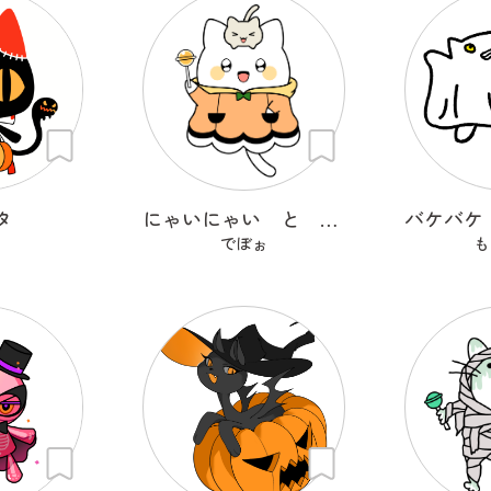
タ
にゃいにゃい と ねこつ
でぼぉ
も