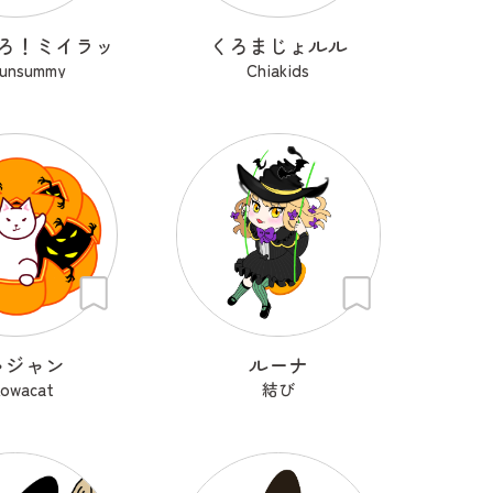
ろ！ミイラッ
くろまじょルル
sunsummy
Chiakids
ャジャン
ルーナ
kowacat
結び