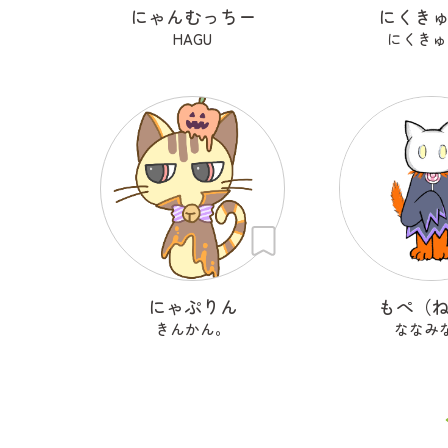
にゃんむっちー
にくき
HAGU
にくきゅ
にゃぷりん
もぺ（
きんかん。
ななみ