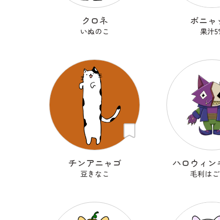
クロネ
ボニャ
いぬのこ
果汁5
チンアニャゴ
ハロウィン
豆きなこ
毛利はご