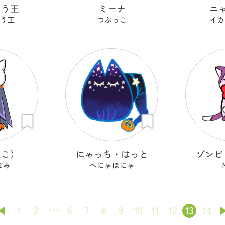
ゅう王
ミーナ
ニ
う王
つぶっこ
イカ
ねこ）
にゃっち・はっと
ゾンビ
なみ
へにゃほにゃ
1
2
6
7
8
9
10
11
12
13
14