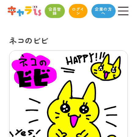
会員登
ログイ
企業の方
録
ン
へ
ネコのビビ