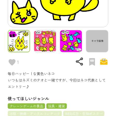
share
1
毎日ハッピー！な黄色いネコ
いつもはネズミのテオと一緒ですが、今回はネコ代表として
エントリー♪
使ってほしいジャンル
クレーンゲームの景品
玩具・雑貨
出版・映像・デジタルコンテンツ
WEB広告・告知ポスター