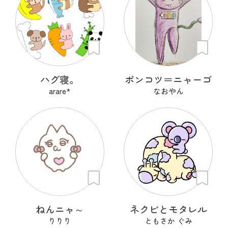
ハグ寝。
ポンコツ＝ニャーゴ
arare*
なおやん
ねんニャ～
ネクビとモタレル
りりり
ともさか ぐみ