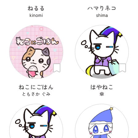
ねるる
ハマりネコ
kinomi
shima
ねこにごはん
はやねこ
ともさか ぐみ
傘