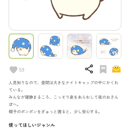
share
59
人見知りなので、昼間は大きなナイトキャップの中にかくれ
ている。
みんなが寝静まるころ、こっそり姿をあらわして夜のおさん
ぽへ。
帽子のポンポンをぎゅっと握ると、少し安心する。
使ってほしいジャンル