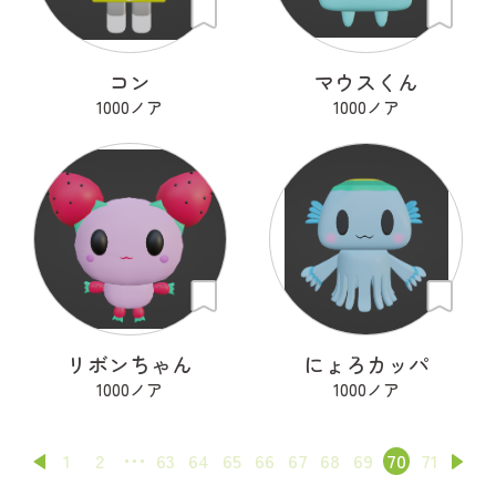
コン
マウスくん
1000ノア
1000ノア
リボンちゃん
にょろカッパ
1000ノア
1000ノア
1
2
63
64
65
66
67
68
69
70
71