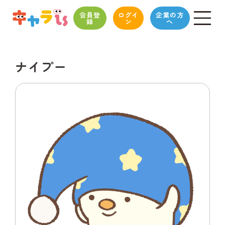
会員登
ログイ
企業の方
録
ン
へ
ナイプー