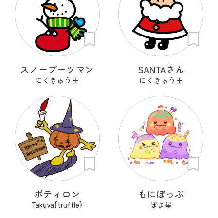
スノーブーツマン
SANTAさん
にくきゅう王
にくきゅう王
ポティロン
もにぽっぷ
Takuya{truffle}
ぽよ星