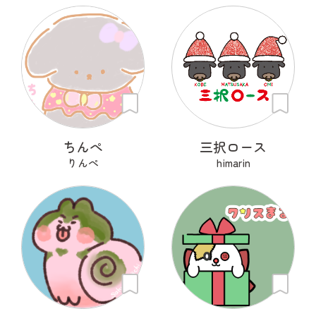
ちんぺ
三択ロース
りんぺ
himarin