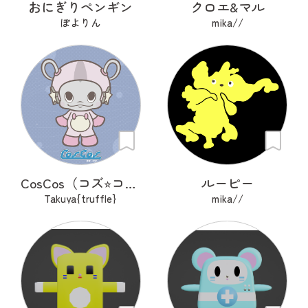
おにぎりペンギン
クロエ&マル
ぽよりん
mika//
CosCos（コズ⭐︎コス）
ルーピー
Takuya{truffle}
mika//