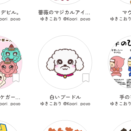
ンデビル。
薔薇のマジカルアイドル ローズ・ルビー
マ
ri_poyo
ゆきこおり @Koori_poyo
ゆきこおり @
アイス・オバケガールズ
白いプードル
手の
ri_poyo
ゆきこおり @Koori_poyo
ゆきこおり @