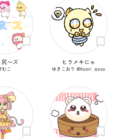
・尻〜ズ
ヒラメキにゃ
ぽむこ
ゆきこおり @Koori_poyo