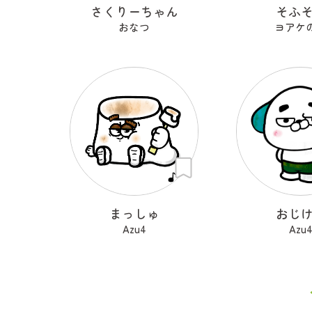
さくりーちゃん
そふ
おなつ
ヨアケ
まっしゅ
おじ
Azu4
Azu