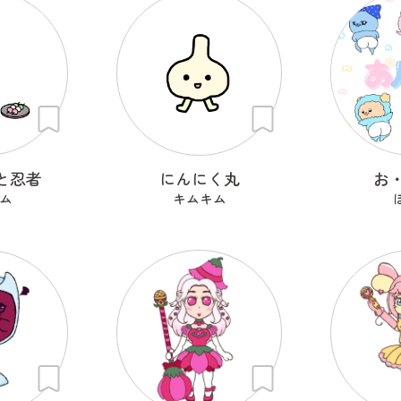
と忍者
にんにく丸
お
ム
キムキム