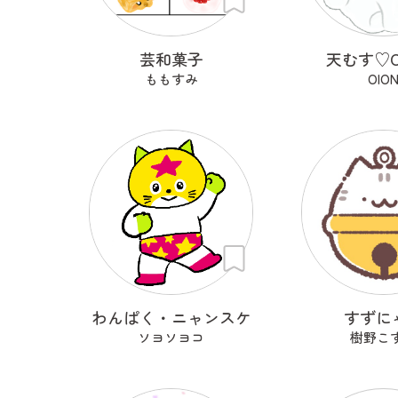
芸和菓子
天むす♡O
ももすみ
OIO
わんぱく・ニャンスケ
すずに
ソヨソヨコ
樹野こ