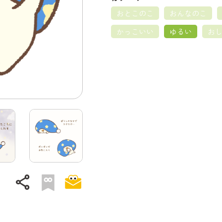
おとこのこ
おんなのこ
かっこいい
ゆるい
お
share