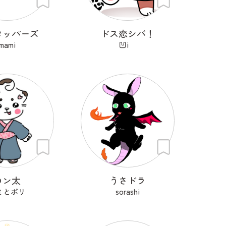
タッパーズ
ドス恋シバ！
mami
凹i
コン太
うさドラ
ミとポリ
sorashi