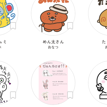
ュミ
めん太さん
た
ぺ
おなつ