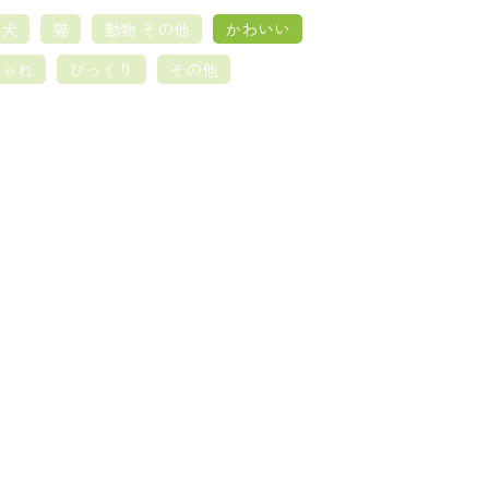
犬
猫
動物 その他
かわいい
しゃれ
びっくり
その他