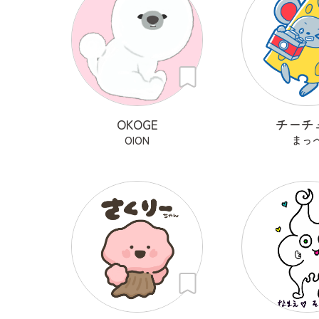
OKOGE
チーチ
OION
まっ