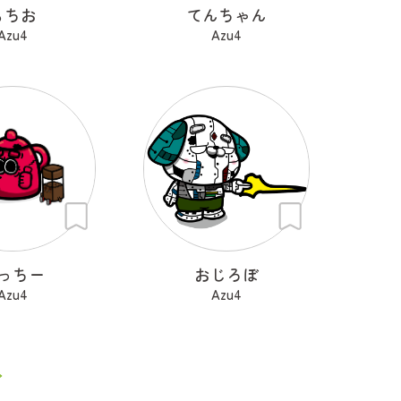
もちお
てんちゃん
Azu4
Azu4
っちー
おじろぼ
Azu4
Azu4