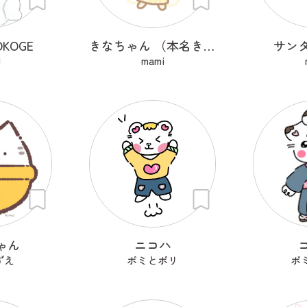
KOGE
きなちゃん （本名きな子）
サン
N
mami
ゃん
ニコハ
ずえ
ポミとポリ
ポ