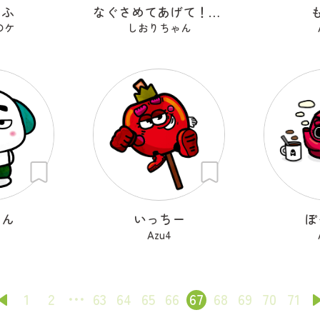
そふ
なぐさめてあげて！ぴえんうさぎ
のケ
しおりちゃん
けん
いっちー
ぽ
4
Azu4
1
2
63
64
65
66
67
68
69
70
71