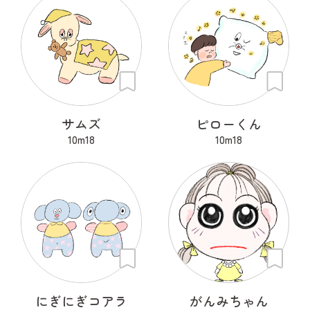
サムズ
ピローくん
10m18
10m18
にぎにぎコアラ
がんみちゃん