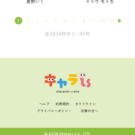
夏野いく
イトウ セトカ
1
2
3
4
5
6
7
8
70
71
全2834件中 1 - 40件
ヘルプ
利用規約
ガイドライン
プライバシーポリシー
企業の方へ
© AEON Fantasy Co., LTD.