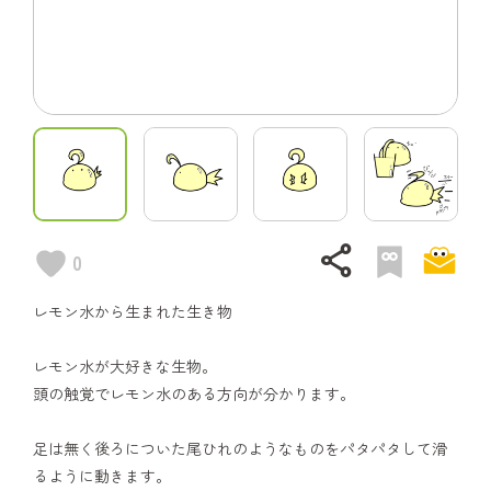
share
0
レモン水から生まれた生き物
レモン水が大好きな生物。
頭の触覚でレモン水のある方向が分かります。
足は無く後ろについた尾ひれのようなものをパタパタして滑
るように動きます。