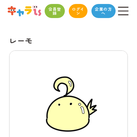
会員登
ログイ
企業の方
録
ン
へ
レーモ