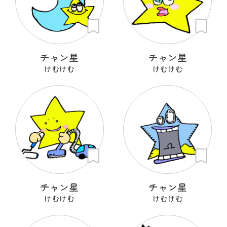
チャン星
チャン星
けむけむ
けむけむ
チャン星
チャン星
けむけむ
けむけむ