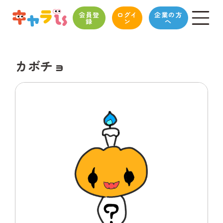
会員登
ログイ
企業の方
録
ン
へ
カボチョ