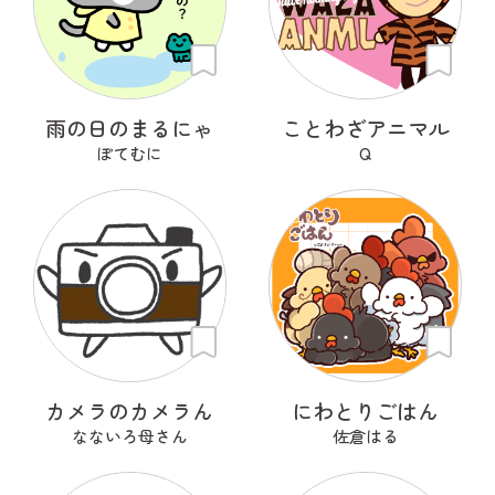
雨の日のまるにゃ
ことわざアニマル
ぽてむに
Q
カメラのカメラん
にわとりごはん
なないろ母さん
佐倉はる