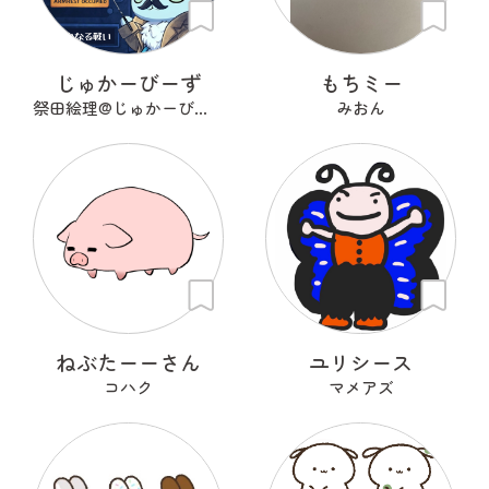
じゅかーびーず
もちミー
祭田絵理@じゅかーびーず
みおん
ねぶたーーさん
ユリシース
コハク
マメアズ