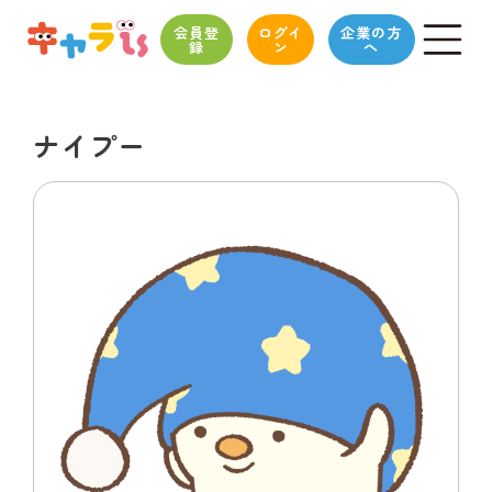
会員登
ログイ
企業の方
録
ン
へ
ナイプー