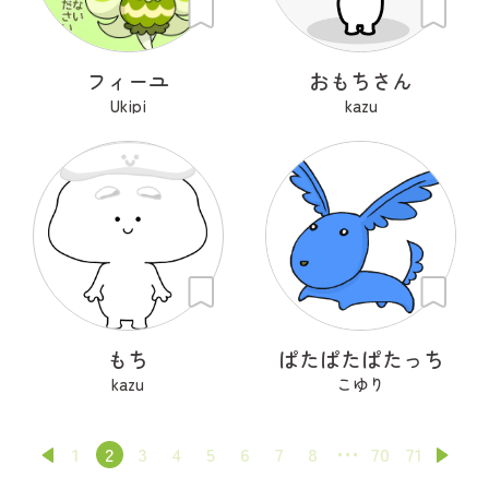
フィーユ
おもちさん
Ukipi
kazu
もち
ぱたぱたぱたっち
kazu
こゆり
1
2
3
4
5
6
7
8
70
71