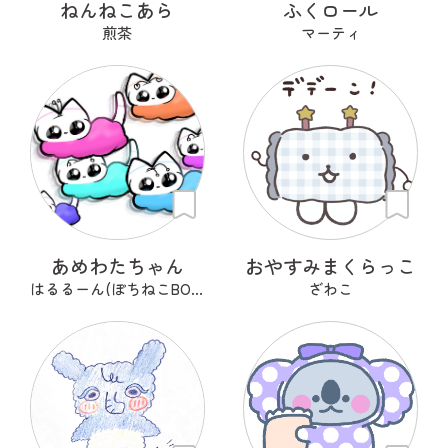
ねんねこあら
ふくロール
煎茶
マーティ
あめわたちゃん
おやすみまくらっこ
はるるーん(ぽちねこBOOKS)
ざわこ