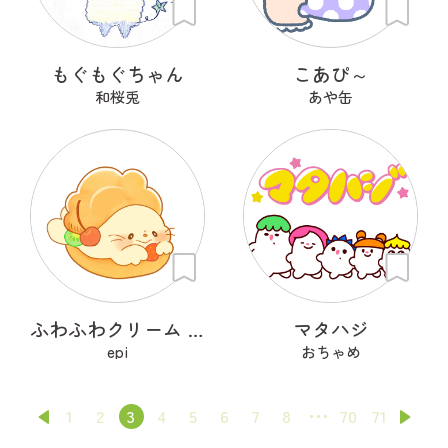
もぐもぐちゃん
こあぴ～
和桜兎
あや缶
ふわふわクリーム あざらシュー
マタハジ
epi
おちゃめ
1
2
3
4
5
6
7
8
70
71