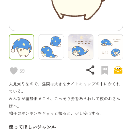
share
59
人見知りなので、昼間は大きなナイトキャップの中にかくれ
ている。
みんなが寝静まるころ、こっそり姿をあらわして夜のおさん
ぽへ。
帽子のポンポンをぎゅっと握ると、少し安心する。
使ってほしいジャンル