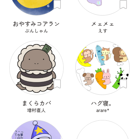
おやすみコアラン
メェメェ
ぶんしゃん
えす
まくらカバ
ハグ寝。
増村直人
arare*