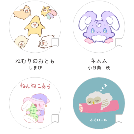
ねむりのおとも
ネムム
しまぴ
小日向 映