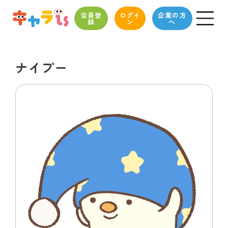
会員登
ログイ
企業の方
録
ン
へ
ナイプー