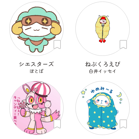
シエスターズ
ねぶくろえび
ぽとぱ
白井イッセイ