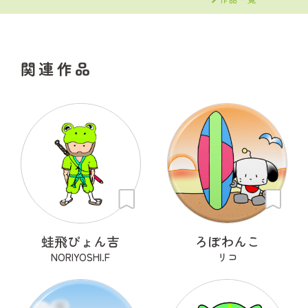
関連作品
蛙飛ぴょん吉
ろぼわんこ
NORIYOSHI.F
リコ