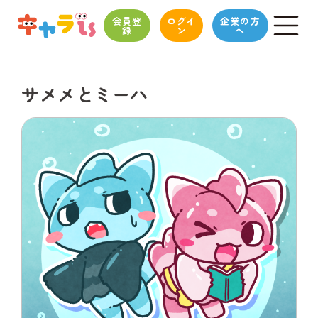
会員登
ログイ
企業の方
録
ン
へ
サメメとミーハ