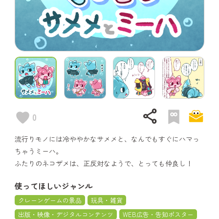
share
0
流行りモノには冷ややかなサメメと、なんでもすぐにハマっ
ちゃうミーハ。
ふたりのネコザメは、正反対なようで、とっても仲良し！
使ってほしいジャンル
クレーンゲームの景品
玩具・雑貨
出版・映像・デジタルコンテンツ
WEB広告・告知ポスター