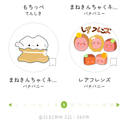
もちっぺ
まねきんちゃくネコ（和巾着）
てんしき
バナバニー
まねきんちゃくネコ（餅巾着）
レアフレンズ
バナバニー
バナバニー
1
2
6
7
8
9
10
11
12
29
30
全1182件中 321 - 360件