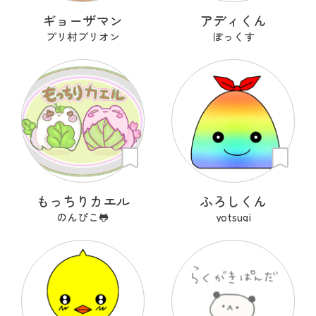
ギョーザマン
アディくん
プリ村プリオン
ぼっくす
もっちりカエル
ふろしくん
のんぴこ🐸
yotsugi