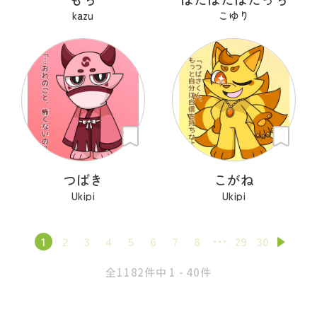
kazu
こゆり
つばき
こがね
Ukipi
Ukipi
1
2
3
4
5
6
7
8
29
30
全1182件中 1 - 40件