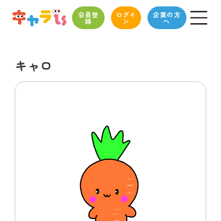
会員登
ログイ
企業の方
録
ン
へ
キャロ