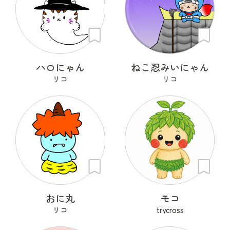
ハロにゃん
ねこ忍みいにゃん
リコ
リコ
おに丸
モコ
リコ
trycross