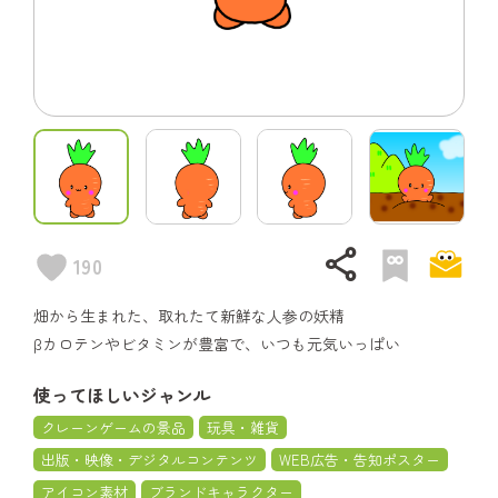
share
190
畑から生まれた、取れたて新鮮な人参の妖精
βカロテンやビタミンが豊富で、いつも元気いっぱい
使ってほしいジャンル
クレーンゲームの景品
玩具・雑貨
出版・映像・デジタルコンテンツ
WEB広告・告知ポスター
アイコン素材
ブランドキャラクター