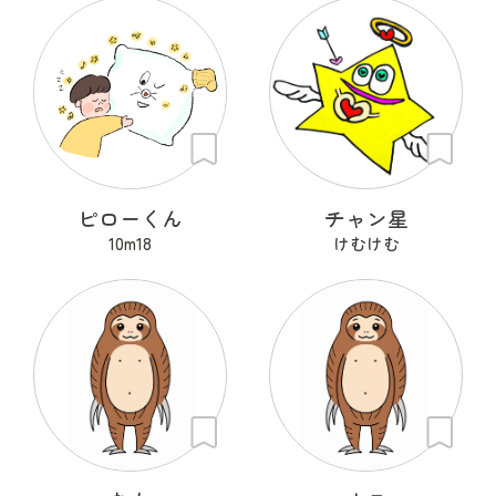
ピローくん
チャン星
10m18
けむけむ