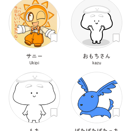
サニー
おもちさん
Ukipi
kazu
もち
ぱたぱたぱたっち