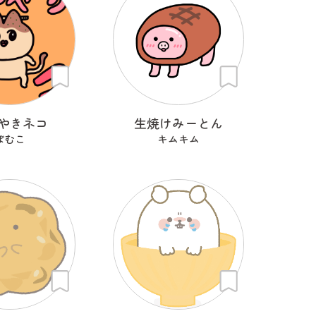
やきネコ
生焼けみーとん
ぽむこ
キムキム