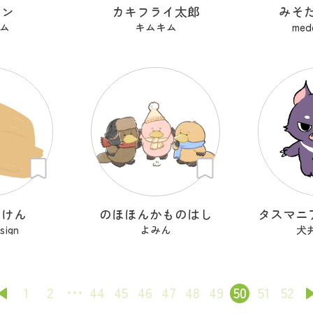
トン
カキフライ太郎
みそ
ム
キムキム
mede
あけん
のほほんかものはし
sign
よみん
犬
1
2
44
45
46
47
48
49
50
51
52