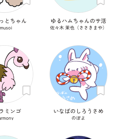
っとちゃん
ゆるハムちゃんのサ活
imusoi
佐々木 茉也（ささきまや）
ラミンゴ
いなばのしろうさめ
armony
のぽよ