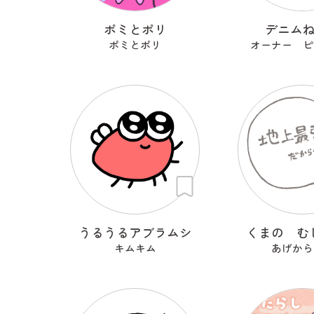
ポミとポリ
デニム
ポミとポリ
オーナー ピ
うるうるアブラムシ
くまの む
キムキム
あげから