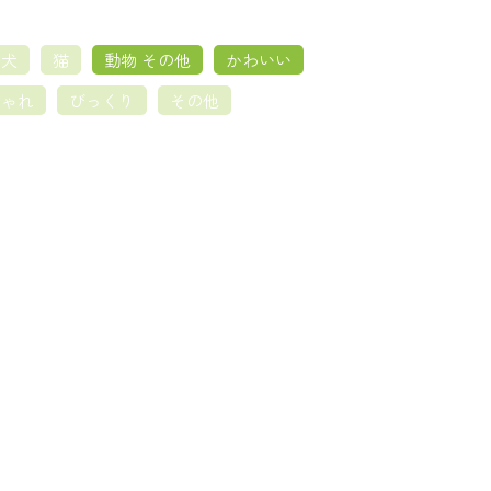
犬
猫
動物 その他
かわいい
しゃれ
びっくり
その他