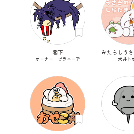
閣下
オーナー ピラニーア
犬井ト