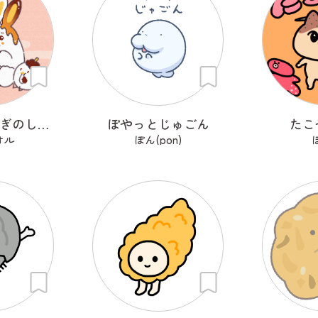
みたらしうさぎのしらたま
ぽやっとじゅごん
たこ
オル
ぽん(pon)