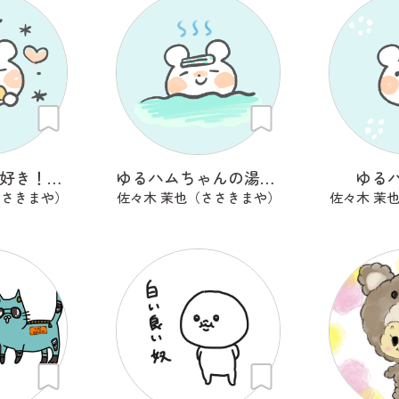
チートデイ大好き！ゆるハムちゃん
ゆるハムちゃんの湯上がり
ゆる
ささきまや）
佐々木 茉也（ささきまや）
佐々木 茉