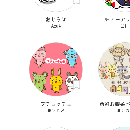
おじろぼ
チアーア
Azu4
凹
ブチュッチュ
新鮮お野菜
ヨンカメ
ヨンカ