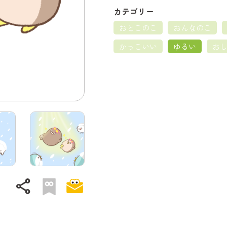
カテゴリー
おとこのこ
おんなのこ
かっこいい
ゆるい
お
share