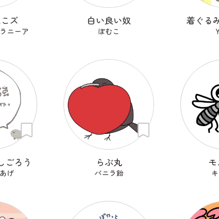
ねこズ
白い良い奴
着ぐる
ラニーア
ぽむこ
Y
しごろう
らぶ丸
モ
あげ
バニラ飴
キ