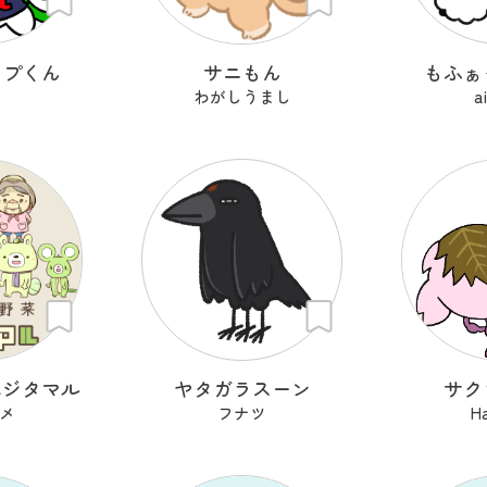
ップくん
サニもん
もふぁ
i
わがしうまし
a
ベジタマル
ヤタガラスーン
サク
メ
フナツ
H