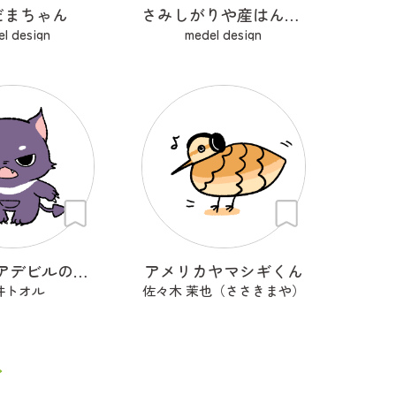
だまちゃん
さみしがりや産はんちゃん
l design
medel design
タスマニアデビルのデビぷん
アメリカヤマシギくん
井トオル
佐々木 茉也（ささきまや）