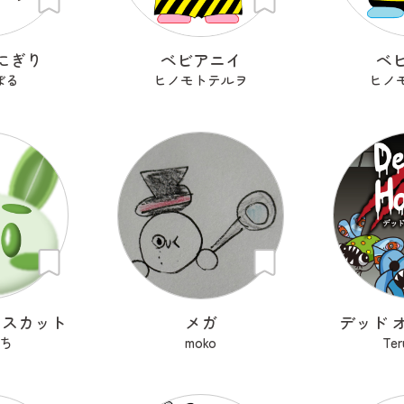
にぎり
ベビアニイ
ベ
ぼる
ヒノモトテルヲ
ヒノ
マスカット
メガ
デッド 
ち
moko
Te