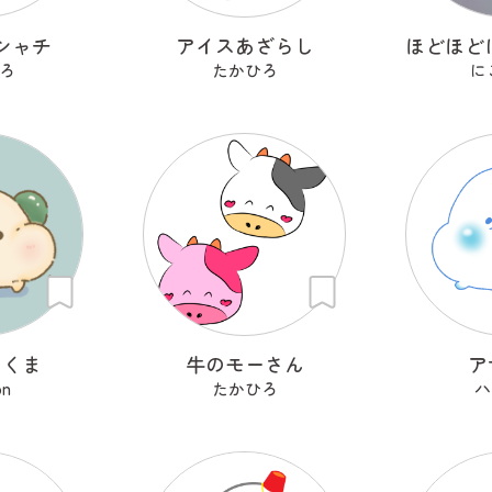
シャチ
アイスあざらし
ろ
たかひろ
に
ろくま
牛のモーさん
ア
on
たかひろ
ハ