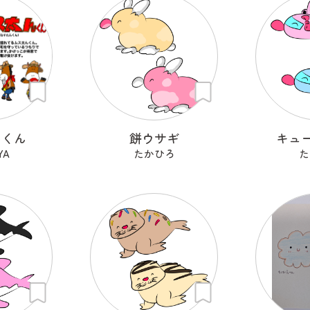
んくん
餅ウサギ
キュ
YA
たかひろ
た