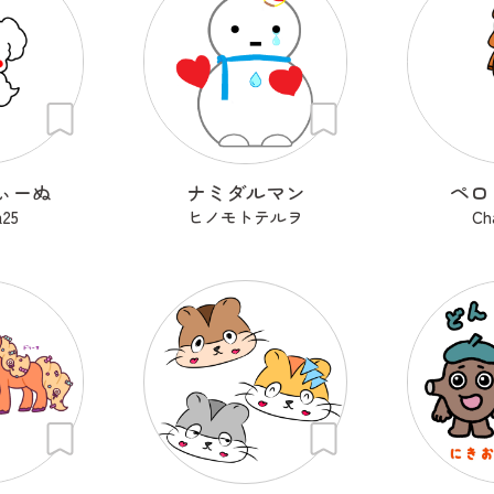
ぃーぬ
ナミダルマン
ペロ
a25
ヒノモトテルヲ
Ch