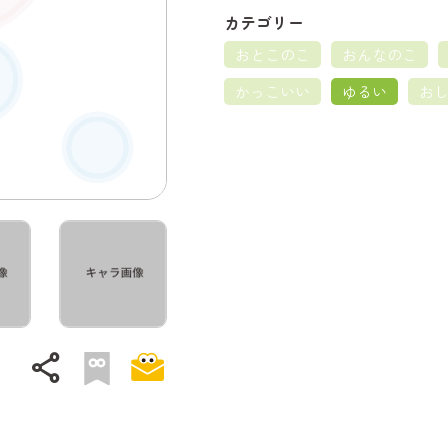
カテゴリー
おとこのこ
おんなのこ
かっこいい
ゆるい
お
share