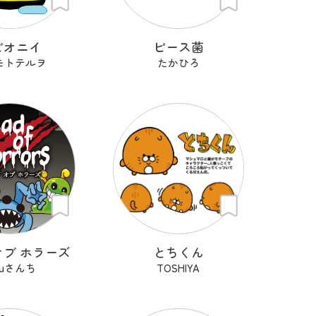
ビオニイ
ピース菌
モトテルヲ
たかひろ
オブ ホラーズ
とちくん
ruさんち
TOSHIYA