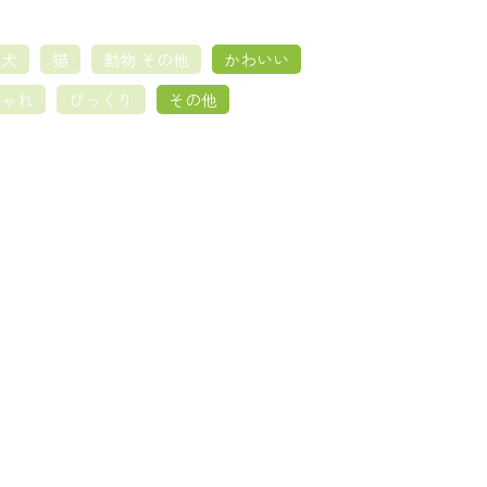
犬
猫
動物 その他
かわいい
しゃれ
びっくり
その他