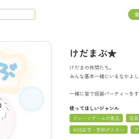
けだまぶ★
けだまの仲間たち。
みんな基本一緒にいるなかよし
一緒に皆で仮装パーティーをす
使ってほしいジャンル
クレーンゲームの景品
玩具
WEB広告・告知ポスター
ア