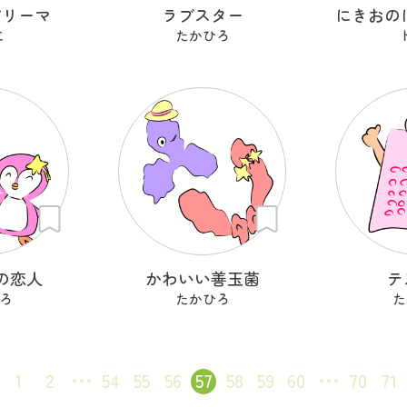
ドリーマ
ラブスター
こ
たかひろ
の恋人
かわいい善玉菌
テ
ろ
たかひろ
た
1
2
54
55
56
57
58
59
60
70
71