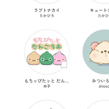
ラブトナカイ
キュート
たかひろ
たかひ
もちッぴたッと だんごうお
みつい
め子
shios