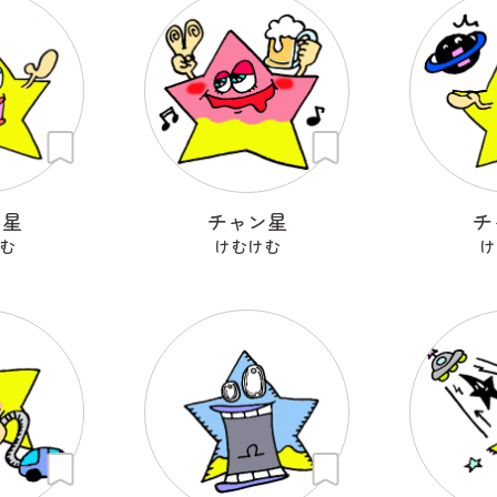
ン星
チャン星
チ
む
けむけむ
け