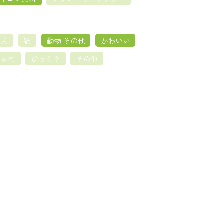
犬
猫
動物 その他
かわいい
しゃれ
びっくり
その他