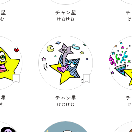
ン星
チャン星
チ
む
けむけむ
け
ン星
チャン星
チ
む
けむけむ
け