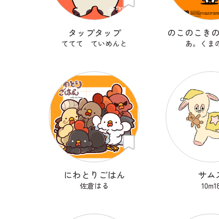
タップタップ
のこのこき
ててて ていめんと
あ。くま
にわとりごはん
サム
佐倉はる
10m1