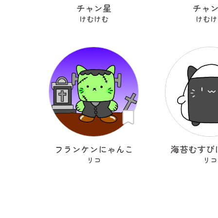
チャン星
チャ
けむけむ
けむけ
フランケンにゃんこ
海苔むすび
リコ
リコ