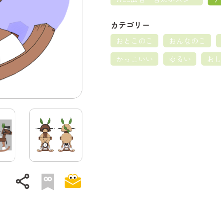
カテゴリー
おとこのこ
おんなのこ
かっこいい
ゆるい
お
share