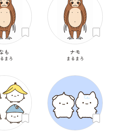
なも
ナモ
るまろ
まるまろ