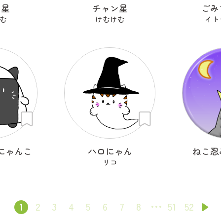
ン星
チャン星
ごみ
む
けむけむ
イト
にゃんこ
ハロにゃん
ねこ忍
リコ
1
2
3
4
5
6
7
8
51
52