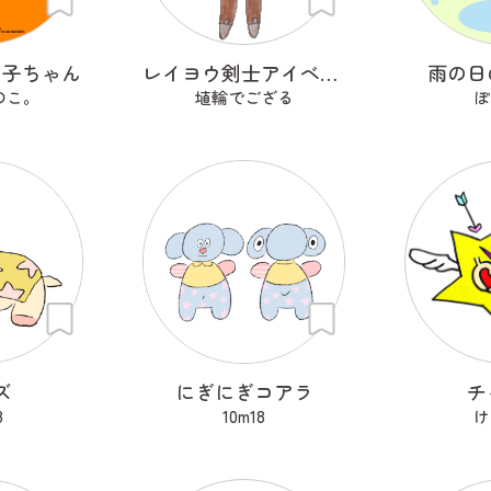
の子ちゃん
レイヨウ剣士アイベクサー
雨の日
のこ。
埴輪でござる
ぽ
ズ
にぎにぎコアラ
チ
8
10m18
け