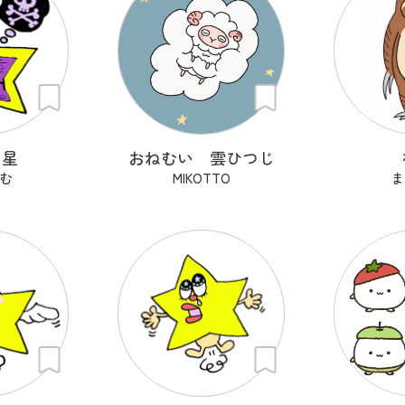
ン星
おねむい 雲ひつじ
む
MIKOTTO
ま