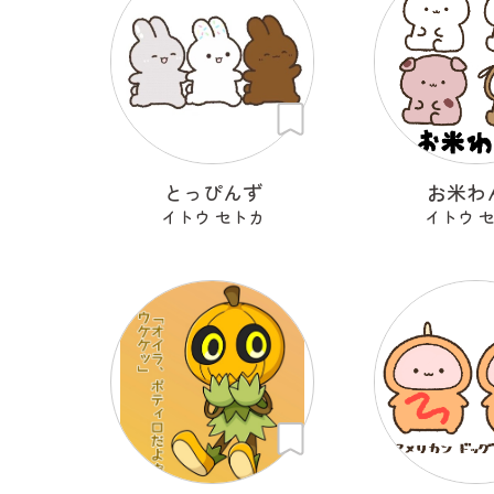
とっぴんず
お米わ
イトウ セトカ
イトウ 