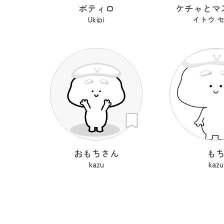
ポティロ
ケチャとマ
Ukipi
イトウ 
おもちさん
も
kazu
kazu