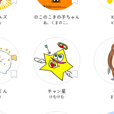
ルズ
のこのこきの子ちゃん
ち
あ。くまのこ。
K
くん
チャン星
8
けむけむ
ま