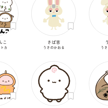
んこ
さば吉
セトカ
うさのかおる
うさ