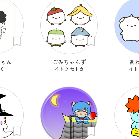
ちゃん
ごみちゃんず
あ
く
イトウ セトカ
イト