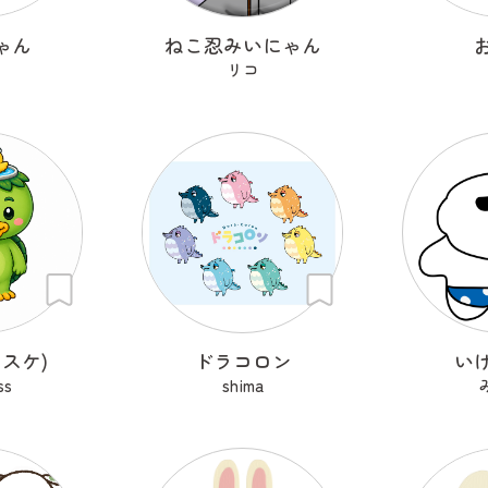
ゃん
ねこ忍みいにゃん
リコ
スケ)
ドラコロン
い
ss
shima