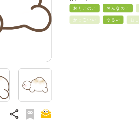
おとこのこ
おんなのこ
かっこいい
ゆるい
お
share