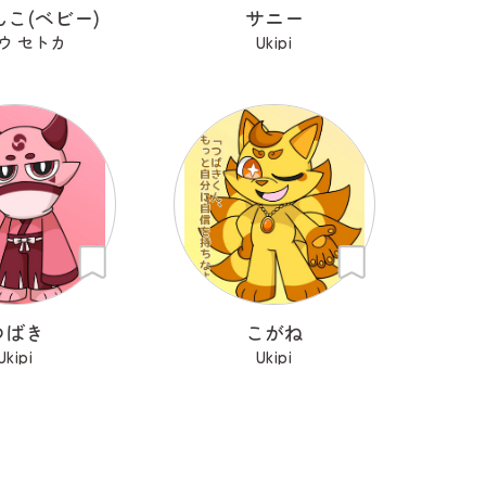
こ(ベビー)
サニー
ウ セトカ
Ukipi
つばき
こがね
Ukipi
Ukipi