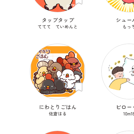
タップタップ
シュー
ててて ていめんと
もっ
にわとりごはん
ピロー
佐倉はる
10m1