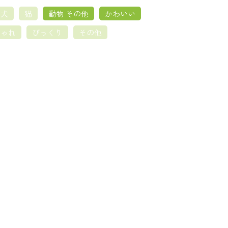
犬
猫
動物 その他
かわいい
しゃれ
びっくり
その他