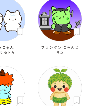
わにゃん
フランケンにゃんこ
ウ セトカ
リコ