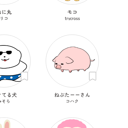
おに丸
モコ
リコ
trycross
けてる犬
ねぶたーーさん
みそら
コハク