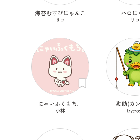
海苔むすびにゃんこ
ハロに
リコ
リコ
にゃいふくもち。
勘助(カン
小林
trycro