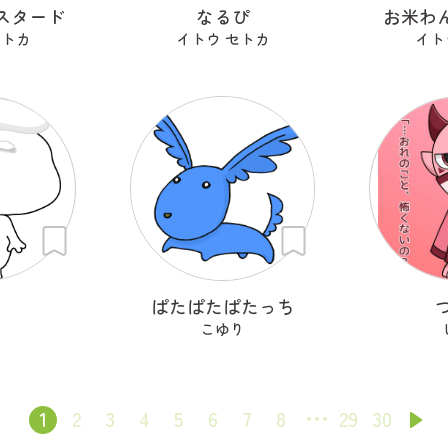
スタード
なるぴ
お米わん
セトカ
イトウ セトカ
イト
ち
ぱたぱたぱたっち
こゆり
1
2
3
4
5
6
7
8
29
30