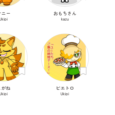
サニー
おもちさん
Ukipi
kazu
こがね
ピエトロ
Ukipi
Ukipi