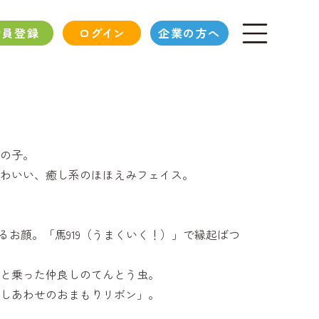
会員登録
ログイン
企業の方へ
の子。
わいい、癒し系のほほえみフェイス。
るお顔。「馬919（うまくいく！）」で縁起ばつ
と乗った仲良しのてんとう虫。
しあわせのおまもりリボン」。