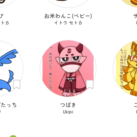
ぴ
お米わんこ(ベビー)
セトカ
イトウ セトカ
ぱたっち
つばき
り
Ukipi