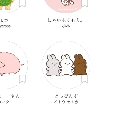
モコ
にゃいふくもち。
rycross
小林
たーーさん
とっぴんず
コハク
イトウ セトカ