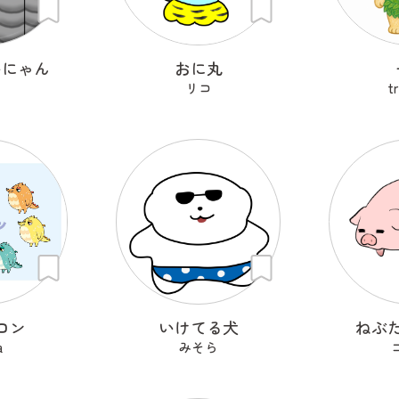
いにゃん
おに丸
リコ
t
ロン
いけてる犬
ねぶ
a
みそら