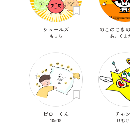
シュールズ
のこのこき
もっち
あ。くま
ピローくん
チャ
10m18
けむけ