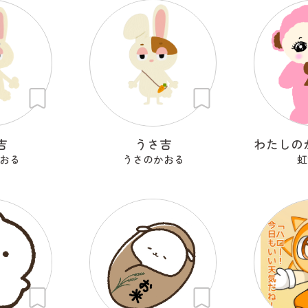
吉
うさ吉
おる
うさのかおる
虹