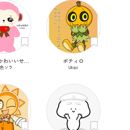
わたしのかわいいせかい
ポティロ
色ソラ
Ukipi