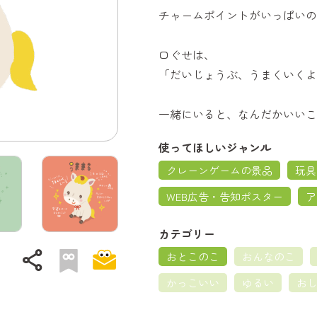
チャームポイントがいっぱいの
口ぐせは、
「だいじょうぶ、うまくいくよ
一緒にいると、なんだかいいこ
使ってほしいジャンル
クレーンゲームの景品
玩具
WEB広告・告知ポスター
ア
カテゴリー
share
おとこのこ
おんなのこ
かっこいい
ゆるい
お