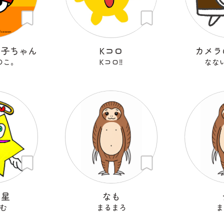
の子ちゃん
Kコロ
カメラ
のこ。
Kコロ‼︎
なな
ン星
なも
む
まるまろ
ま