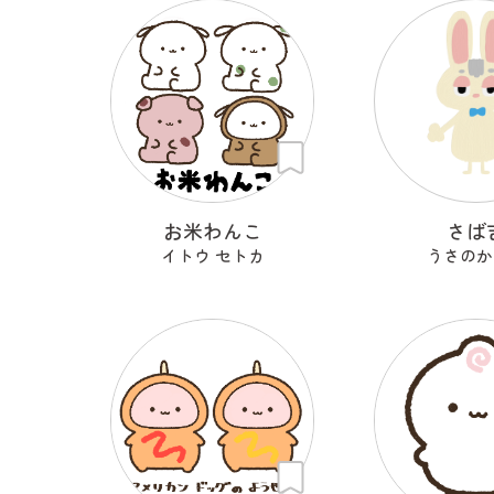
お米わんこ
さば
イトウ セトカ
うさのか