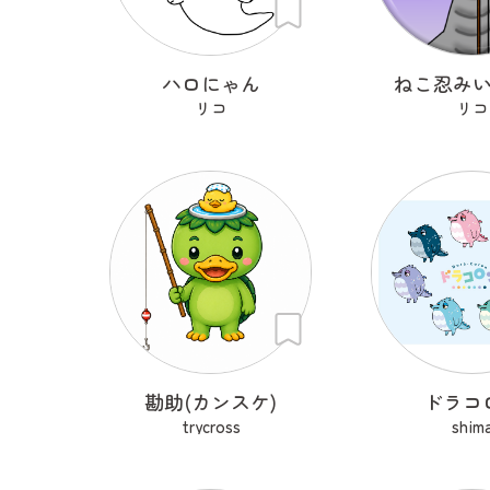
ハロにゃん
ねこ忍み
リコ
リコ
勘助(カンスケ)
ドラコ
trycross
shim