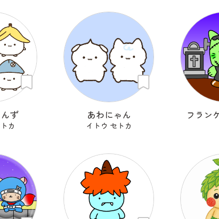
ゃんず
あわにゃん
フラン
セトカ
イトウ セトカ