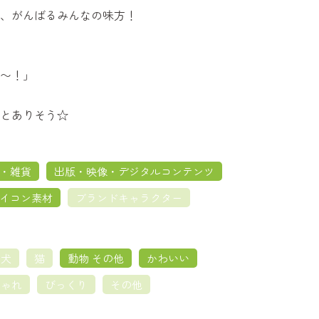
、がんばるみんなの味方！
〜！」
とありそう☆
・雑貨
出版・映像・デジタルコンテンツ
イコン素材
ブランドキャラクター
犬
猫
動物 その他
かわいい
しゃれ
びっくり
その他