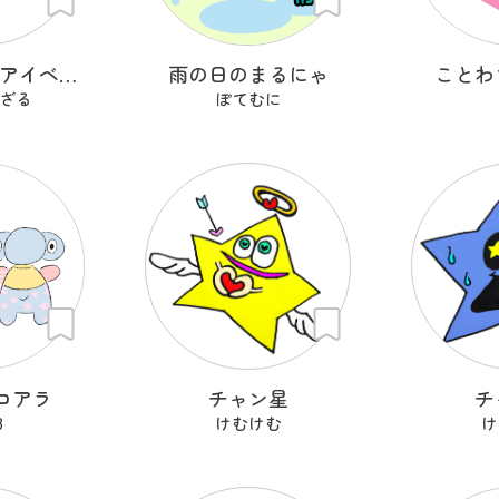
レイヨウ剣士アイベクサー
雨の日のまるにゃ
ことわ
ざる
ぽてむに
コアラ
チャン星
チ
8
けむけむ
け