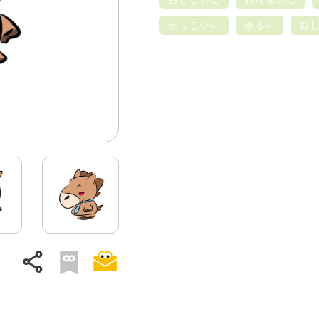
かっこいい
ゆるい
お
share