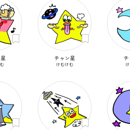
ン星
チャン星
チ
む
けむけむ
け