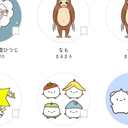
雲ひつじ
なも
TO
まるまろ
ま