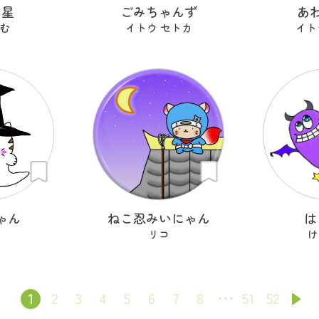
ン星
ごみちゃんず
あ
む
イトウ セトカ
イト
ゃん
ねこ忍みいにゃん
は
リコ
け
1
2
3
4
5
6
7
8
51
52