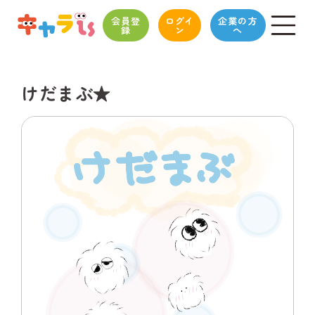
会員登
ログイ
企業の方
録
ン
へ
けだまぶ★