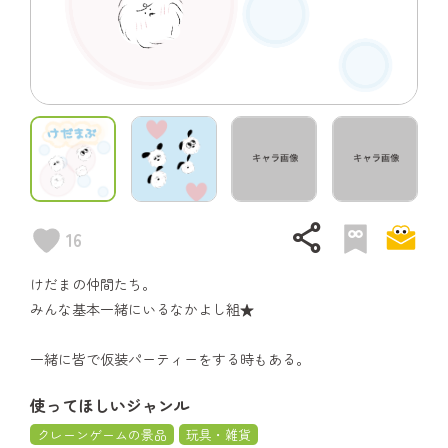
share
16
けだまの仲間たち。
みんな基本一緒にいるなかよし組★
一緒に皆で仮装パーティーをする時もある。
使ってほしいジャンル
クレーンゲームの景品
玩具・雑貨