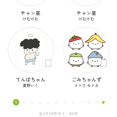
チャン星
チャン星
けむけむ
けむけむ
てんぱちゃん
ごみちゃんず
夏野いく
イトウ セトカ
1
2
3
4
5
6
7
8
70
71
全2834件中 1 - 40件