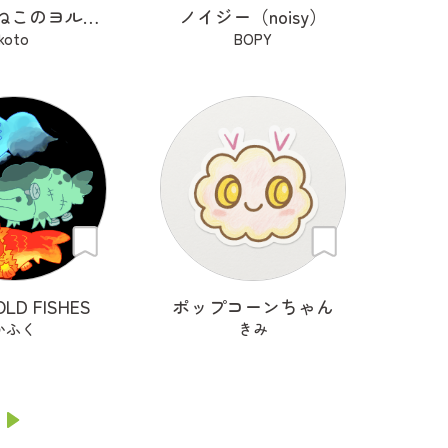
おねだりねこのヨルとユキ
ノイジー（noisy）
koto
BOPY
OLD FISHES
ポップコーンちゃん
かふく
きみ