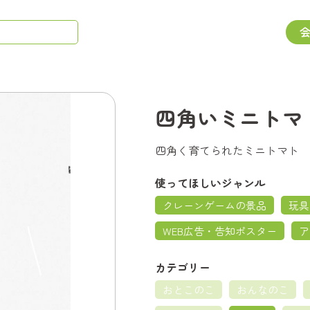
四角いミニトマ
四角く育てられたミニトマト
使ってほしいジャンル
クレーンゲームの景品
玩具
WEB広告・告知ポスター
ア
カテゴリー
おとこのこ
おんなのこ