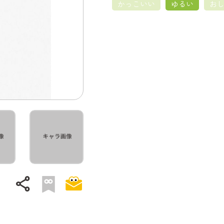
かっこいい
ゆるい
お
share