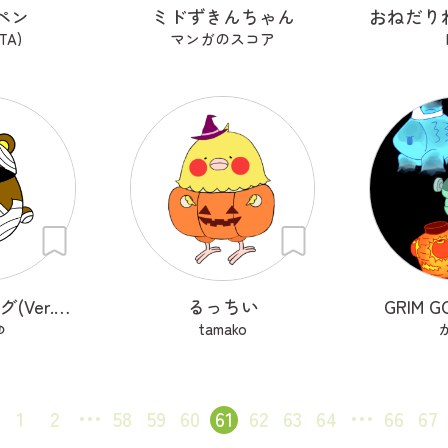
ペン
ミドずきんちゃん
TA)
マンガのスコア
コスチュメッグ(Ver.クマ)
るっちい
GRIM G
ゆ
tamako
1
2
58
59
60
61
62
63
64
66
67