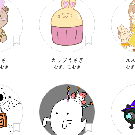
うさ
カップうさぎ
ル
むぎ
むぎ、こむぎ
むぎ