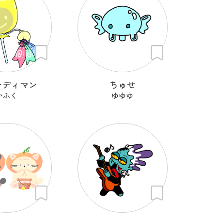
ンディマン
ちゅせ
かふく
ゆゆゆ