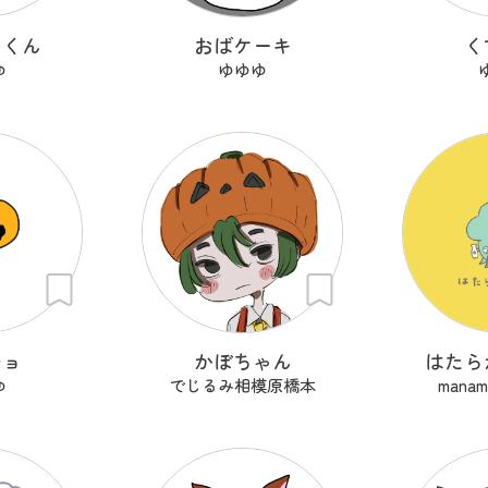
ウくん
おばケーキ
く
ゆ
ゆゆゆ
チョ
かぼちゃん
はたら
ゆ
でじるみ相模原橋本
manami