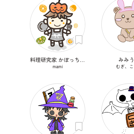
料理研究家 かぼっちゃ王子
みみ
mami
むぎ、こ