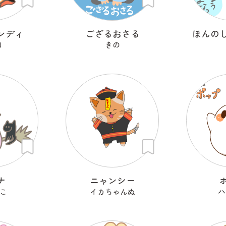
ンディ
ござるおさる
ほんの
U
きの
ナ
ニャンシー
こ
イカちゃんぬ
ハ