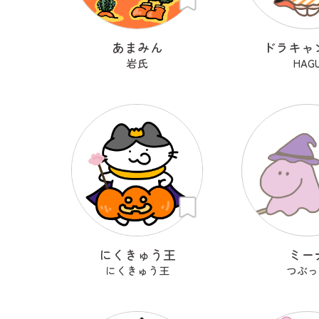
あまみん
ドラキャ
岩氏
HAG
にくきゅう王
ミー
にくきゅう王
つぶっ