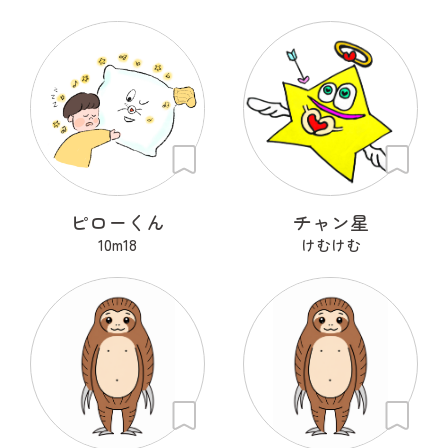
ピローくん
チャン星
10m18
けむけむ