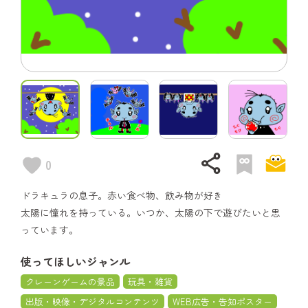
share
0
ドラキュラの息子。赤い食べ物、飲み物が好き
太陽に憧れを持っている。いつか、太陽の下で遊びたいと思
っています。
使ってほしいジャンル
クレーンゲームの景品
玩具・雑貨
出版・映像・デジタルコンテンツ
WEB広告・告知ポスター