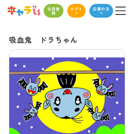
会員登
ログイ
企業の方
録
ン
へ
吸血鬼 ドラちゃん