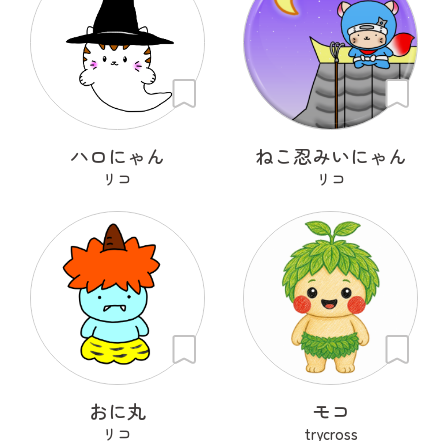
ハロにゃん
ねこ忍みいにゃん
リコ
リコ
おに丸
モコ
リコ
trycross