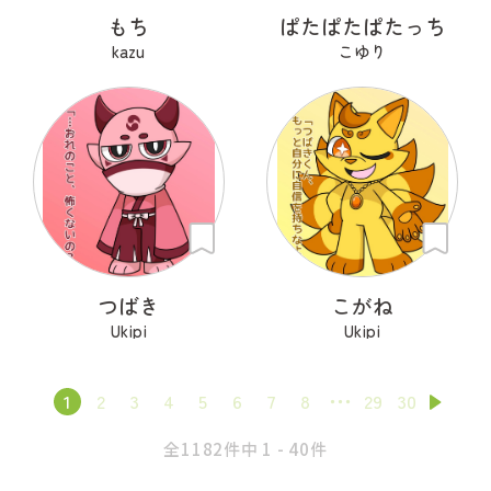
もち
ぱたぱたぱたっち
kazu
こゆり
つばき
こがね
Ukipi
Ukipi
1
2
3
4
5
6
7
8
29
30
全1182件中 1 - 40件