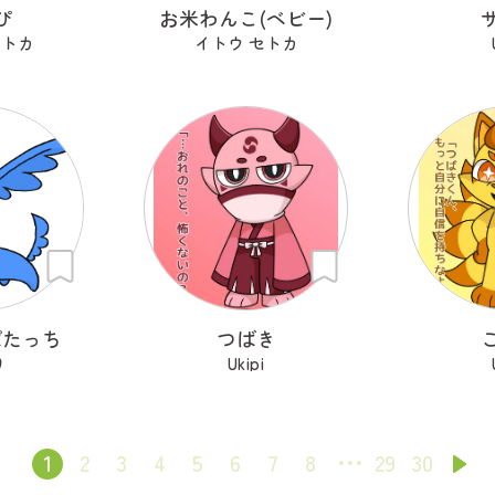
ぴ
お米わんこ(ベビー)
セトカ
イトウ セトカ
ぱたっち
つばき
り
Ukipi
1
2
3
4
5
6
7
8
29
30