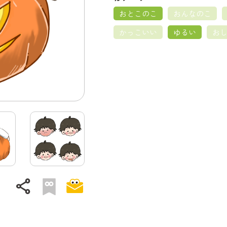
おとこのこ
おんなのこ
かっこいい
ゆるい
お
share