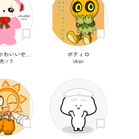
わたしのかわいいせかい
ポティロ
色ソラ
Ukipi