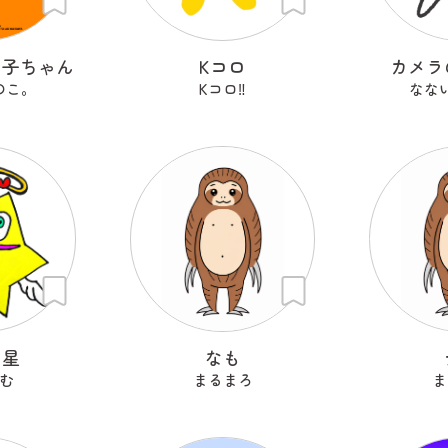
の子ちゃん
Kコロ
カメラ
のこ。
Kコロ‼︎
なな
ン星
なも
む
まるまろ
ま