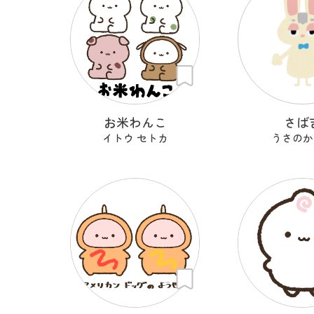
お米わんこ
さば
イトウ セトカ
うさのか