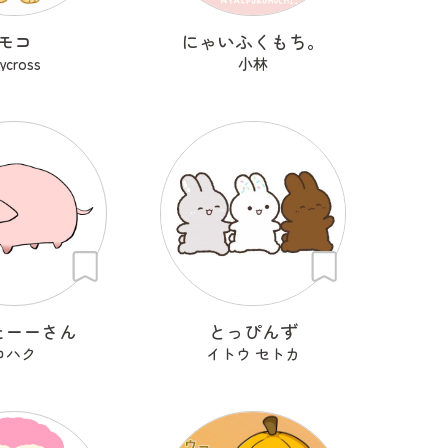
モコ
にゃいふくもち。
rycross
小林
たーーさん
とっぴんず
コハク
イトウ セトカ