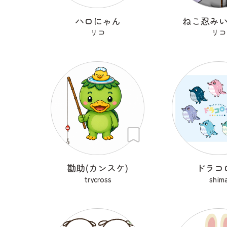
ハロにゃん
ねこ忍み
リコ
リコ
勘助(カンスケ)
ドラコ
trycross
shim