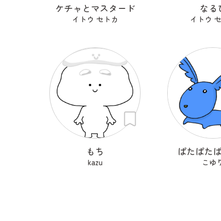
ケチャとマスタード
なる
イトウ セトカ
イトウ 
もち
ぱたぱた
kazu
こゆ