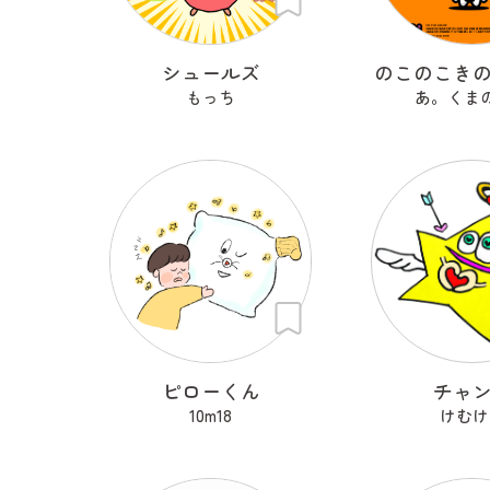
シュールズ
のこのこき
もっち
あ。くま
ピローくん
チャ
10m18
けむけ