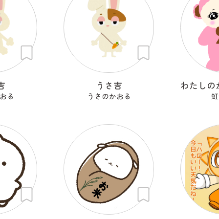
吉
うさ吉
おる
うさのかおる
虹