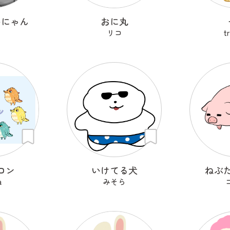
いにゃん
おに丸
リコ
t
ロン
いけてる犬
ねぶ
a
みそら