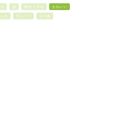
犬
猫
動物 その他
かわいい
しゃれ
びっくり
その他