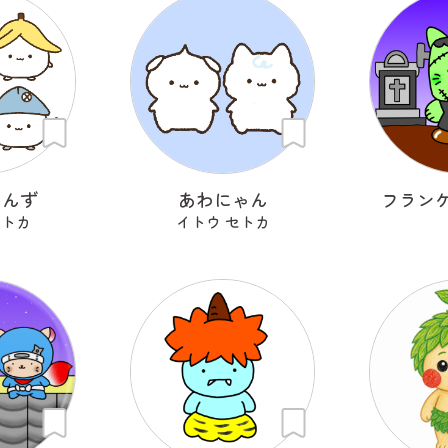
ゃんず
あわにゃん
フラン
セトカ
イトウ セトカ