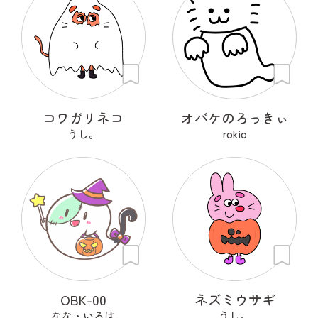
コワガリネコ
オバケのろっきぃ
うし。
rokio
OBK-00
ネズミウサギ
なな・いろは
うし。