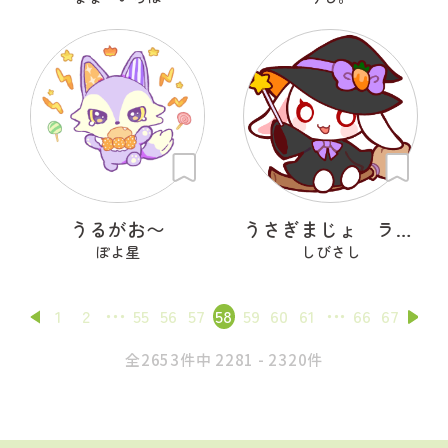
うるがお〜
うさぎまじょ ラヴィッチ
ぽよ星
しびさし
1
2
55
56
57
58
59
60
61
66
67
全2653件中 2281 - 2320件