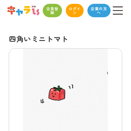
会員登
ログイ
企業の方
録
ン
へ
四角いミニトマト