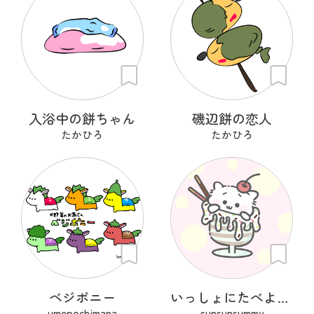
入浴中の餅ちゃん
磯辺餅の恋人
たかひろ
たかひろ
ベジポニー
いっしょにたべよ？ぱふぇ
umepochimana
sunsunsummy