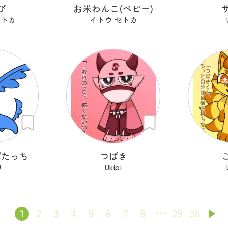
ぴ
お米わんこ(ベビー)
セトカ
イトウ セトカ
ぱたっち
つばき
り
Ukipi
1
2
3
4
5
6
7
8
29
30