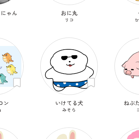
いにゃん
おに丸
リコ
t
ロン
いけてる犬
ねぶ
a
みそら