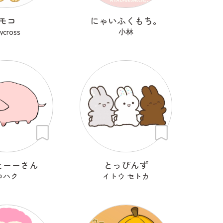
モコ
にゃいふくもち。
rycross
小林
たーーさん
とっぴんず
コハク
イトウ セトカ