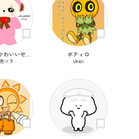
わたしのかわいいせかい
ポティロ
色ソラ
Ukipi