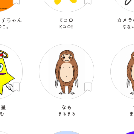
の子ちゃん
Kコロ
カメラ
のこ。
Kコロ‼︎
なな
ン星
なも
む
まるまろ
ま