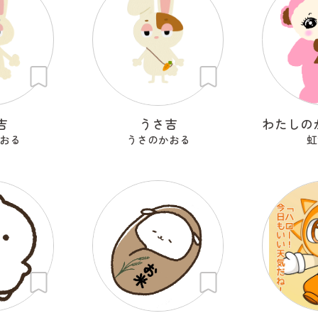
吉
うさ吉
おる
うさのかおる
虹