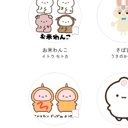
お米わんこ
さば
イトウ セトカ
うさのか