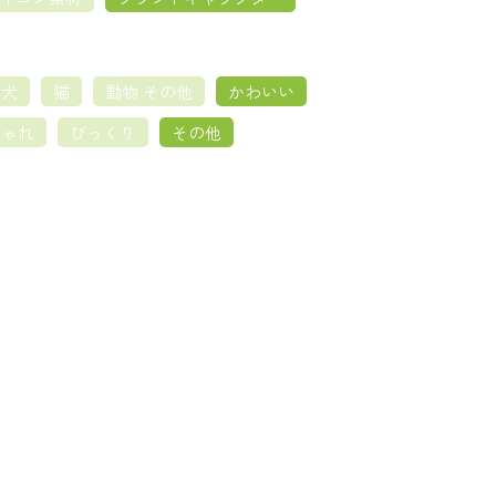
犬
猫
動物 その他
かわいい
しゃれ
びっくり
その他