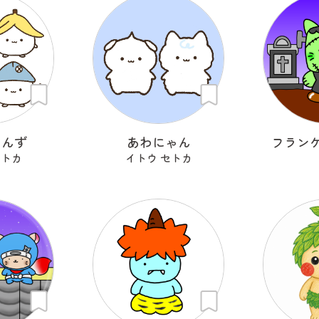
ゃんず
あわにゃん
フラン
セトカ
イトウ セトカ