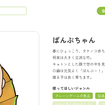
ばんぶちゃん
春にひょっこり、タケノコ赤ち
将来は大きく立派な竹。
キョトンとした顔で世の中を見
口癖は元気よく「ばんぶー！」
寝る子は良く育ちます。
使ってほしいジャンル
クレーンゲームの景品
玩具
WEB広告・告知ポスター
ア