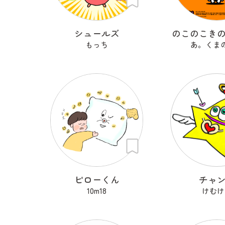
シュールズ
のこのこき
もっち
あ。くま
ピローくん
チャ
10m18
けむけ