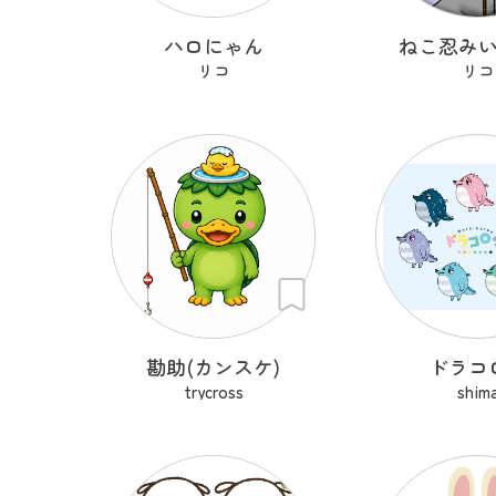
ハロにゃん
ねこ忍み
リコ
リコ
勘助(カンスケ)
ドラコ
trycross
shim