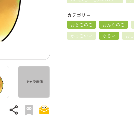
カテゴリー
おとこのこ
おんなのこ
かっこいい
ゆるい
お
share