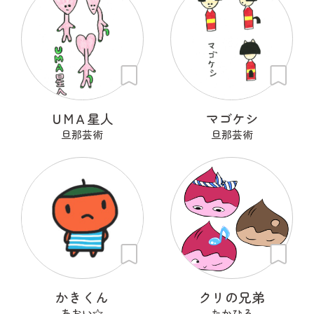
ＵМＡ星人
マゴケシ
旦那芸術
旦那芸術
かきくん
クリの兄弟
あおい☆
たかひろ