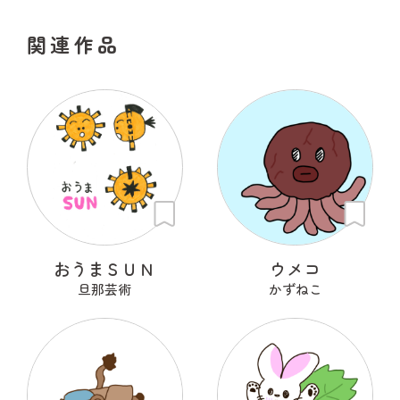
関連作品
おうまＳＵＮ
ウメコ
旦那芸術
かずねこ