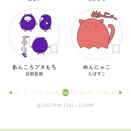
あんころブタもち
めんにゃこ
旦那芸術
たばすこ
1
2
53
54
55
56
57
58
59
66
67
全2651件中 2201 - 2240件