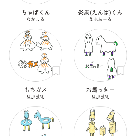
ちゃばくん
炎馬(えんば)くん
なかまる
えふあーる
もちガメ
お馬っきー
旦那芸術
旦那芸術