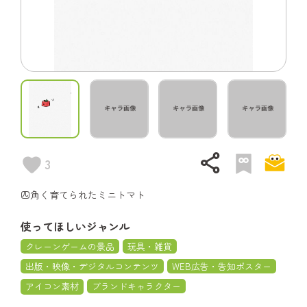
share
3
四角く育てられたミニトマト
使ってほしいジャンル
クレーンゲームの景品
玩具・雑貨
出版・映像・デジタルコンテンツ
WEB広告・告知ポスター
アイコン素材
ブランドキャラクター