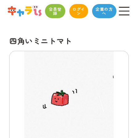
会員登
ログイ
企業の方
録
ン
へ
四角いミニトマト