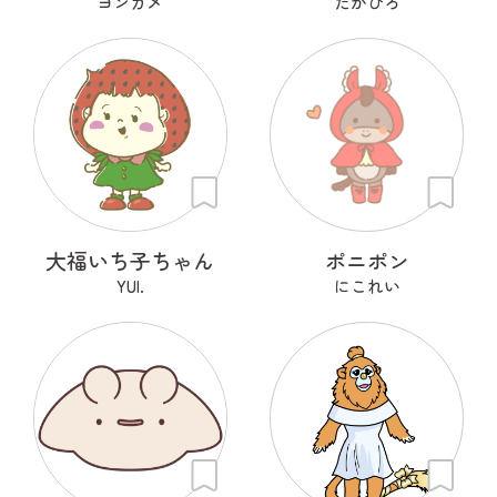
ヨンカメ
たかひろ
大福いち子ちゃん
ポニポン
YUI.
にこれい