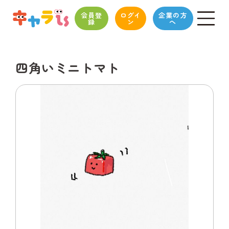
会員登
ログイ
企業の方
録
ン
へ
四角いミニトマト