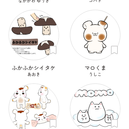
なかがわ ゆうき
コバト
ふかふかシイタケ
マロくま
あおき
うしこ