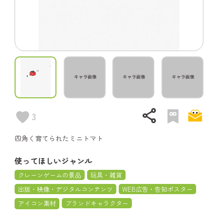
share
3
四角く育てられたミニトマト
使ってほしいジャンル
クレーンゲームの景品
玩具・雑貨
出版・映像・デジタルコンテンツ
WEB広告・告知ポスター
アイコン素材
ブランドキャラクター