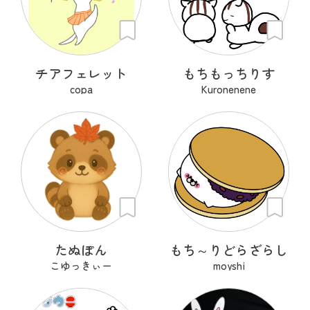
チアフェレット
もちもっちりす
copa
Kuronenene
たぬぽん
もち～りどらざらし
こゆっきぃー
moyshi