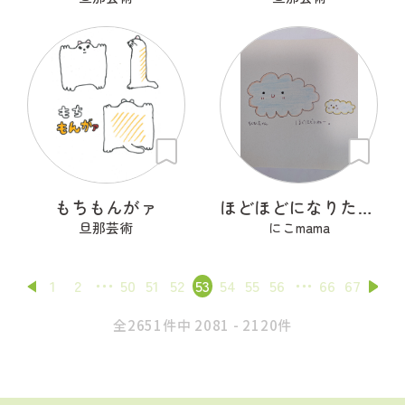
もちもんがァ
ほどほどになりたいもくもくちゃん。
旦那芸術
にこmama
1
2
50
51
52
53
54
55
56
66
67
全2651件中 2081 - 2120件