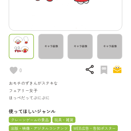
share
0
おモチのずきんがステキな
フェアリー女子
ほっぺだってぷにぷに
使ってほしいジャンル
クレーンゲームの景品
玩具・雑貨
出版・映像・デジタルコンテンツ
WEB広告・告知ポスター