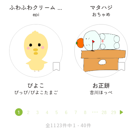
ふわふわクリーム あざらシュー
マタハジ
epi
おちゃめ
ぴよこ
お正餅
ぴっぴ/ぴよこたまご
吉川ほっぺ
1
2
3
4
5
6
7
8
28
29
全1123件中 1 - 40件