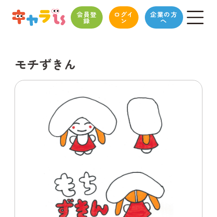
会員登
ログイ
企業の方
録
ン
へ
モチずきん