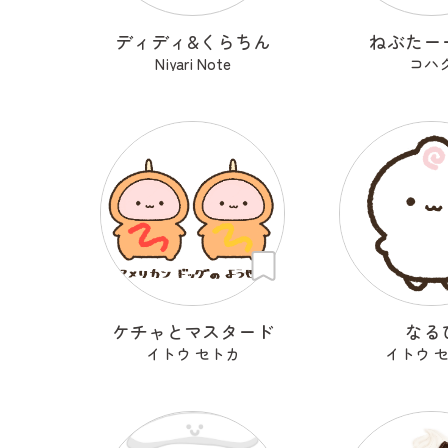
ディディ&くらちん
ねぶたー
Niyari Note
コハ
ケチャとマスタード
なる
イトウ セトカ
イトウ 