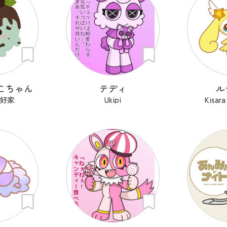
こちゃん
テディ
ル
好家
Ukipi
Kisa