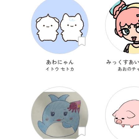
あわにゃん
みっくすあ
イトウ セトカ
あおのチ