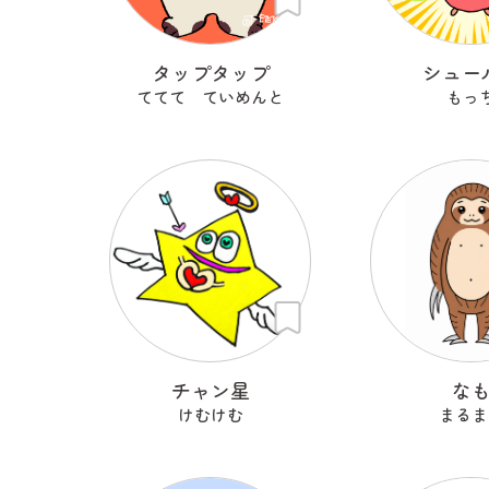
タップタップ
シュー
ててて ていめんと
もっ
チャン星
な
けむけむ
まるま