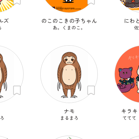
ルズ
のこのこきの子ちゃん
にわ
ち
あ。くまのこ。
佐
も
ナモ
キラキ
ろ
まるまろ
ててて