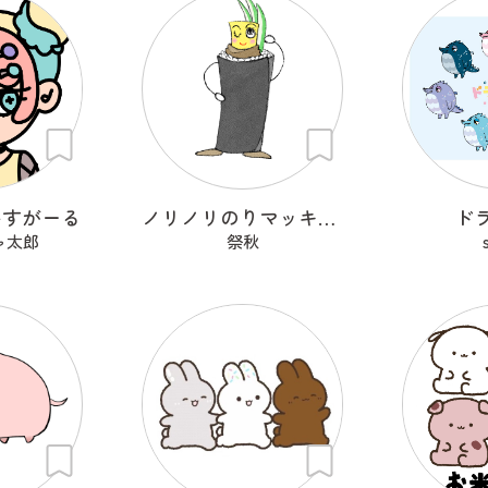
いすがーる
ノリノリのりマッキーさん
ド
ャ太郎
祭秋