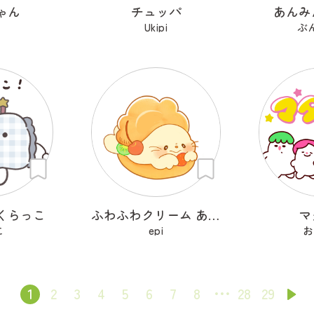
ゃん
チュッパ
あんみ
Ukipi
ぶ
くらっこ
ふわふわクリーム あざらシュー
マ
こ
epi
お
1
2
3
4
5
6
7
8
28
29