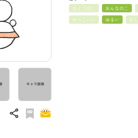
おとこのこ
おんなのこ
かっこいい
ゆるい
お
share