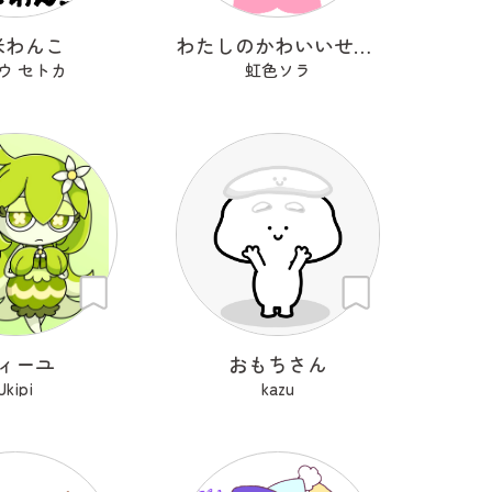
米わんこ
わたしのかわいいせかい
ウ セトカ
虹色ソラ
ィーユ
おもちさん
Ukipi
kazu