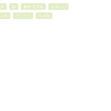
犬
猫
動物 その他
かわいい
しゃれ
びっくり
その他