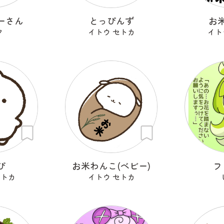
ーさん
とっぴんず
お
ク
イトウ セトカ
イト
ぴ
お米わんこ(ベビー)
フ
セトカ
イトウ セトカ