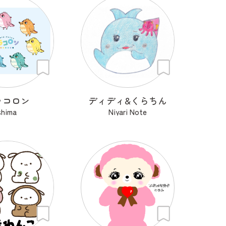
ラコロン
ディディ&くらちん
shima
Niyari Note