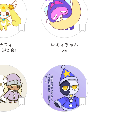
ナフィ
レミィちゃん
ra（綺沙良）
oru