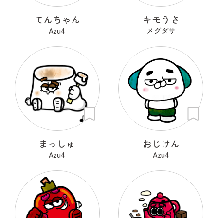
てんちゃん
キモうさ
Azu4
メグダサ
まっしゅ
おじけん
Azu4
Azu4