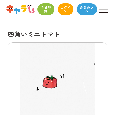
会員登
ログイ
企業の方
録
ン
へ
四角いミニトマト