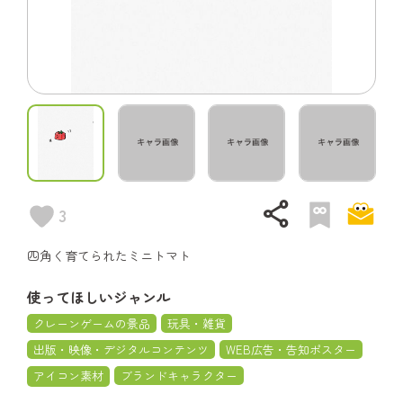
share
3
四角く育てられたミニトマト
使ってほしいジャンル
クレーンゲームの景品
玩具・雑貨
出版・映像・デジタルコンテンツ
WEB広告・告知ポスター
アイコン素材
ブランドキャラクター