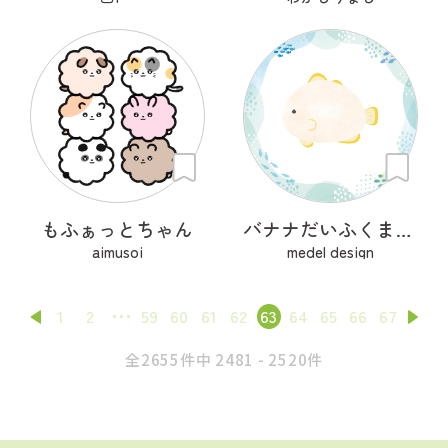
もふぁっとちゃん
バナナだいふくまのみ
aimusoi
medel design
1
2
59
60
61
62
63
64
65
66
67
全2655件中 2481 - 2520件