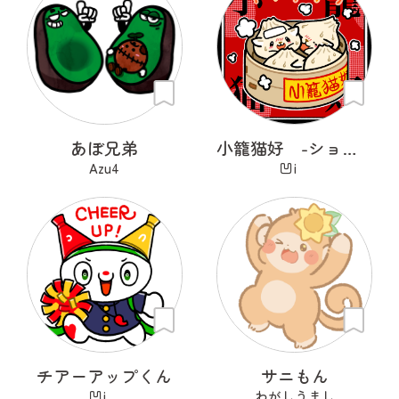
あぼ兄弟
小籠猫好 -ショウロンニャンハオ-
Azu4
凹i
チアーアップくん
サニもん
凹i
わがしうまし