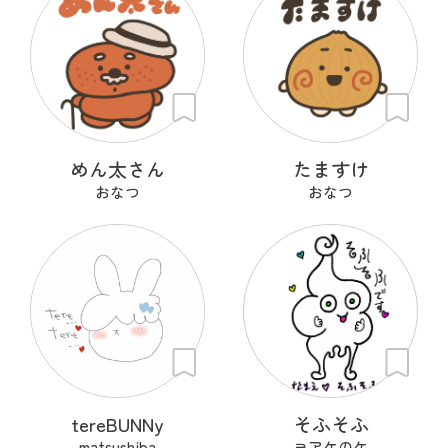
めん太さん
たますけ
おなつ
おなつ
tereBUNNy
そふそふ
matsushiba
ヨアケのケ