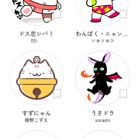
ドス恋シバ！
わんぱく・ニャンスケ
凹i
ソヨソヨコ
すずにゃん
うさドラ
樹野こずえ
sorashi