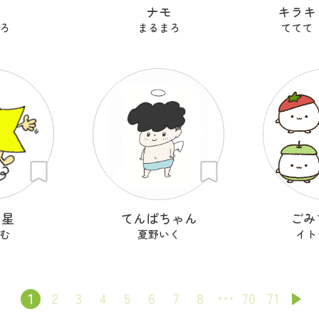
も
ナモ
キラキ
ろ
まるまろ
ててて
ン星
てんぱちゃん
ごみ
む
夏野いく
イト
1
2
3
4
5
6
7
8
70
71