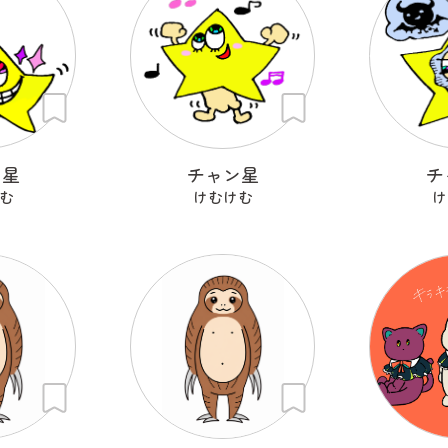
ン星
チャン星
チ
む
けむけむ
け