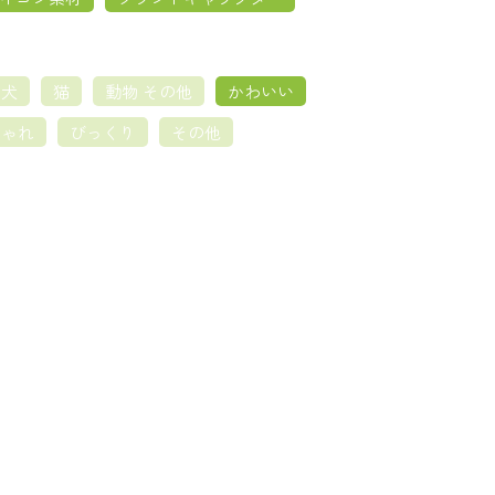
犬
猫
動物 その他
かわいい
しゃれ
びっくり
その他