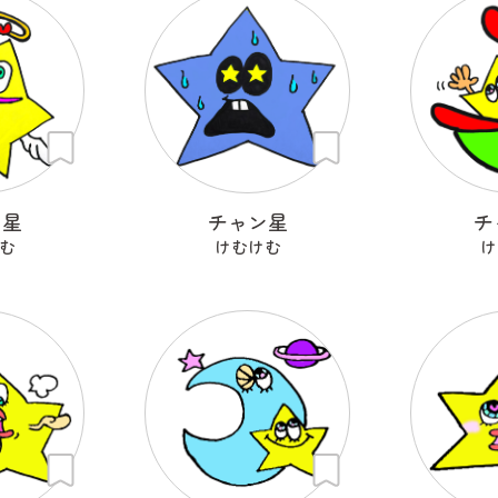
ン星
チャン星
チ
む
けむけむ
け