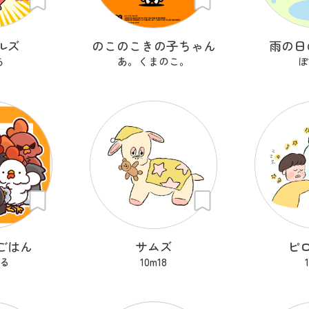
ルズ
のこのこきの子ちゃん
雨の日
ち
あ。くまのこ。
ぽ
ごはん
サムズ
ピ
る
10m18