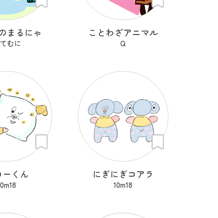
のまるにゃ
ことわざアニマル
てむに
Q
ローくん
にぎにぎコアラ
10m18
10m18