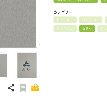
カテゴリー
おとこのこ
おんなのこ
かっこいい
ゆるい
お
share