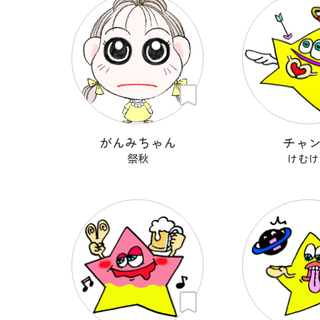
がんみちゃん
チャ
祭秋
けむけ