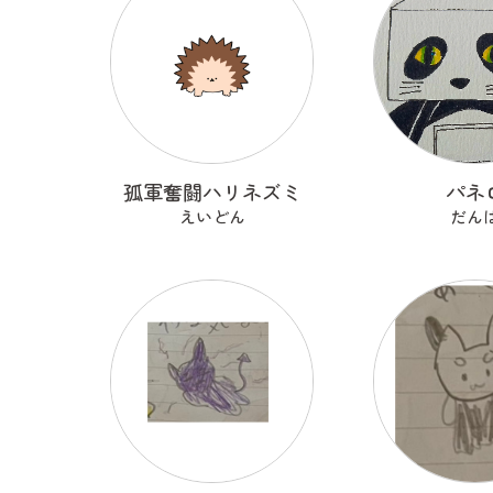
孤軍奮闘ハリネズミ
パネ
えいどん
だん