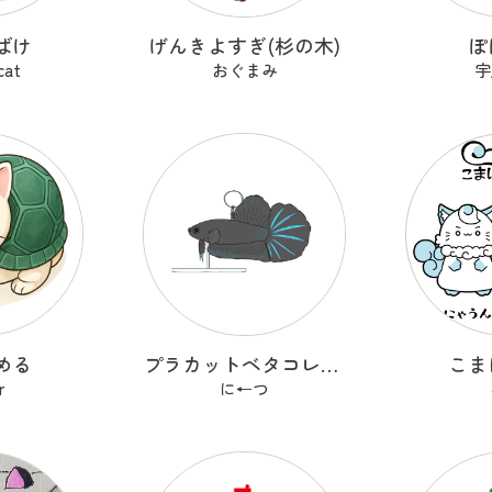
ばけ
げんきよすぎ(杉の木)
ぽ
cat
おぐまみ
宇
める
プラカットベタコレクションver.1
こま
r
に←つ