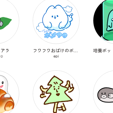
コアラ
フワフワおばけのポメマロ
☺︎
epi