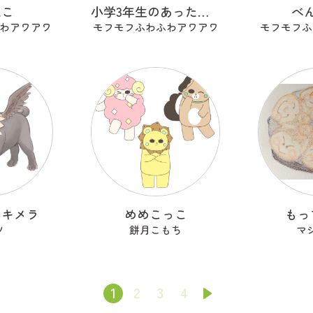
ねこ
小学3年生のあったらいいな
べ
わアワアワ
モフモフふわふわアワアワ
モフモフふ
しキメラ
めめこっこ
もっ
ツ
餅月こもち
マ
1
2
3
4