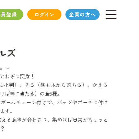
会員登録
ログイン
企業の方へ
ルズ
。～
とわざに変身！
に小判）、さる（猿も木から落ちる）、かえる
けば棒に当たる）の全5種。
はボールチェーン付きで、バッグやポーチに付け
ます。
笑える意味が合わさり、集めれば日常がちょっと
？