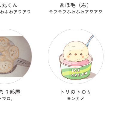
ん丸くん
あほ毛（右）
わふわアワアワ
モフモフふわふわアワアワ
ちり部屋
トリのトロリ
シマロ。
ヨンカメ