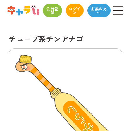
会員登
ログイ
企業の方
録
ン
へ
チューブ系チンアナゴ