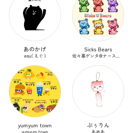
あのかげ
Sicks Bears
egu( えぐ )
佐々暮ゲンタ@ナース兼描き
yumyum town
ぷぅりん
yumyum town
あめあ