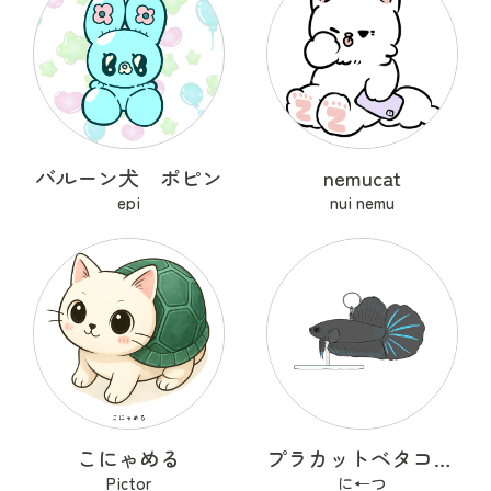
バルーン犬 ポピン
nemucat
epi
nui nemu
こにゃめる
プラカットベタコレクションver.1
Pictor
に←つ