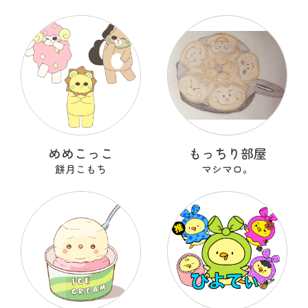
めめこっこ
もっちり部屋
餅月こもち
マシマロ。