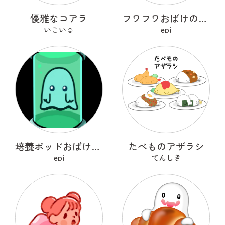
優雅なコアラ
フワフワおばけのポメマロ
いこい☺︎
epi
培養ポッドおばけ フライトン
たべものアザラシ
epi
てんしき