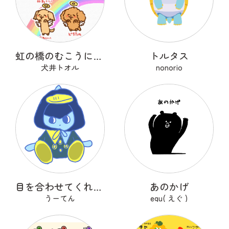
虹の橋のむこうにいるうちのこ
トルタス
犬井トオル
nonorio
目を合わせてくれないコバンザメちゃん
あのかげ
うーてん
egu( えぐ )