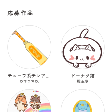
応募作品
チューブ系チンアナゴ
ドーナツ猫
ロマコマロ.
橙玉屋