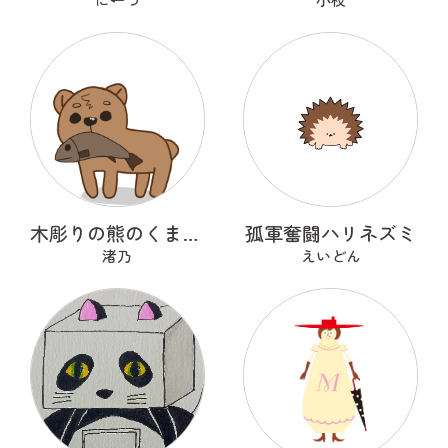
木彫りの熊のくまっくまさん
孤軍奮闘ハリネズミ
渚乃
えいどん