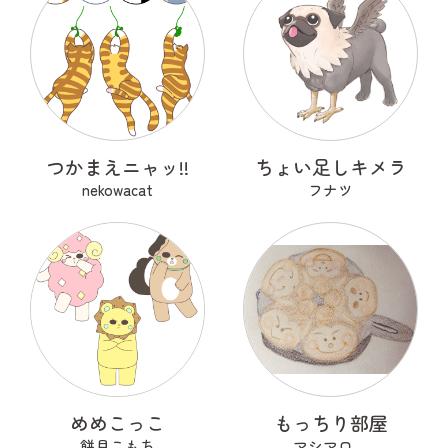
つかまえニャッ!!
ちょい足しキメラ
nekowacat
フナツ
めめこっこ
もっちり部屋
餅月こもち
マシマロ。