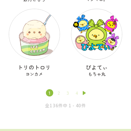
トリのトロリ
ぴよてぃ
ヨンカメ
もちゃ丸
1
2
3
4
全136件中 1 - 40件