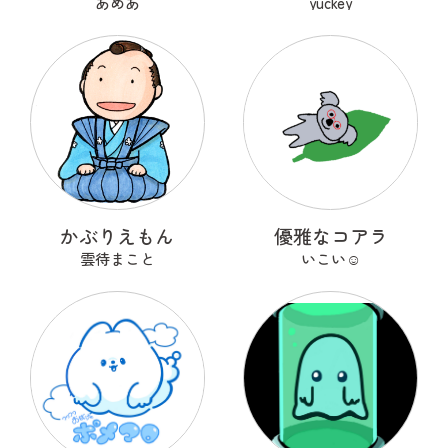
あめあ
yuckey
かぶりえもん
優雅なコアラ
雲待まこと
いこい☺︎