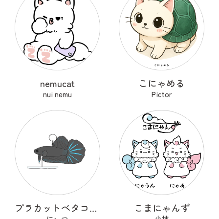
nemucat
こにゃめる
nui nemu
Pictor
プラカットベタコレクションver.1
こまにゃんず
に←つ
小枝