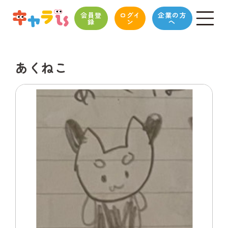
会員登
ログイ
企業の方
録
ン
へ
あくねこ