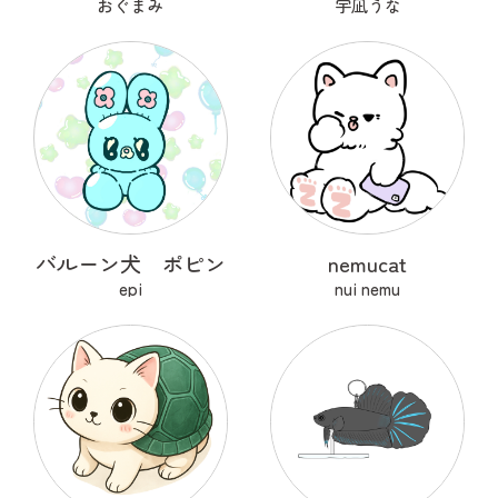
おぐまみ
宇凪うな
バルーン犬 ポピン
nemucat
epi
nui nemu