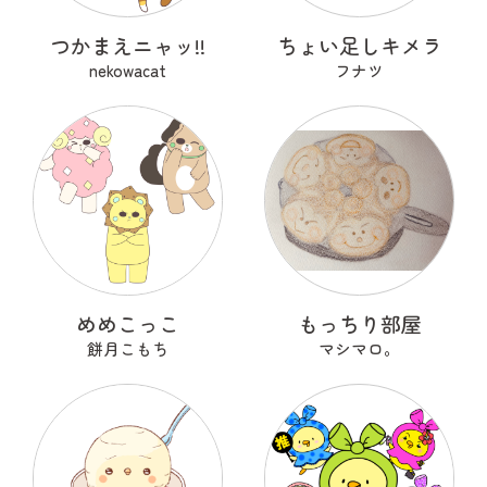
つかまえニャッ!!
ちょい足しキメラ
nekowacat
フナツ
めめこっこ
もっちり部屋
餅月こもち
マシマロ。