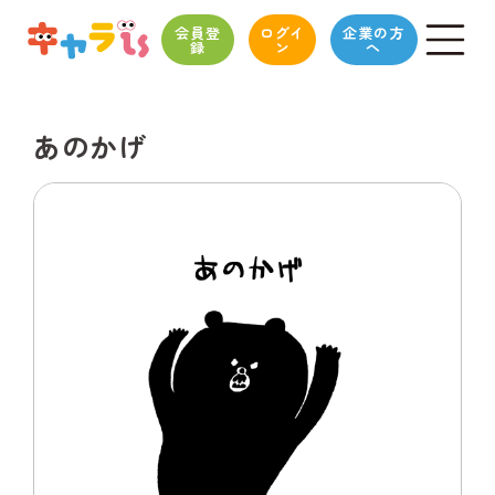
会員登
ログイ
企業の方
録
ン
へ
あのかげ