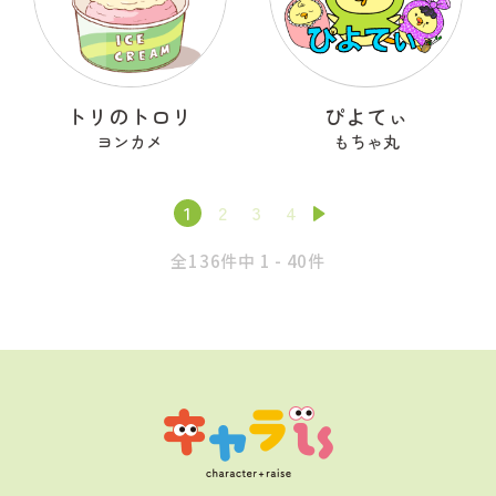
トリのトロリ
ぴよてぃ
ヨンカメ
もちゃ丸
1
2
3
4
全136件中 1 - 40件