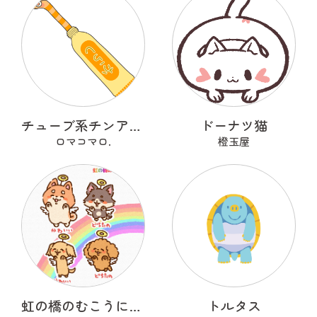
チューブ系チンアナゴ
ドーナツ猫
ロマコマロ.
橙玉屋
虹の橋のむこうにいるうちのこ
トルタス