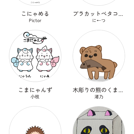
こにゃめる
プラカットベタコレクションver.1
Pictor
に←つ
こまにゃんず
木彫りの熊のくまっくまさん
小枝
渚乃