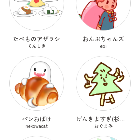
たべものアザラシ
おんぶちゃんズ
てんしき
epi
パンおばけ
げんきよすぎ(杉の木)
nekowacat
おぐまみ