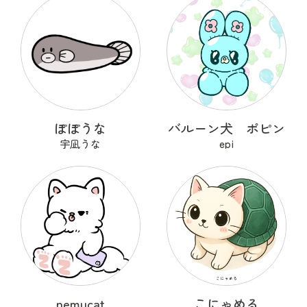
ぽぽうな
バルーン犬 ポピン
宇凪うな
epi
nemucat
こにゃめる