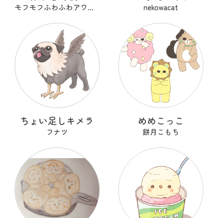
モフモフふわふわアワアワ
nekowacat
ちょい足しキメラ
めめこっこ
フナツ
餅月こもち