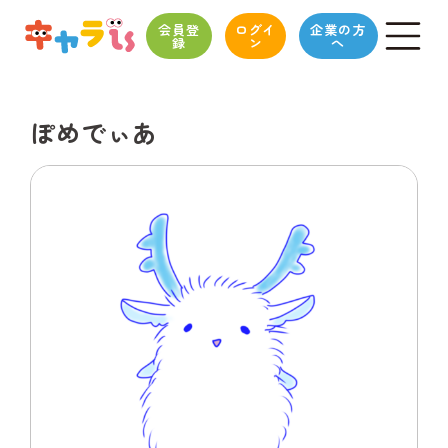
会員登
ログイ
企業の方
録
ン
へ
ぽめでぃあ