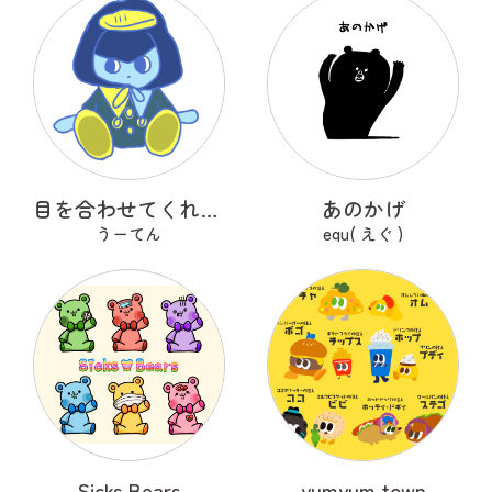
目を合わせてくれないコバンザメちゃん
あのかげ
うーてん
egu( えぐ )
Sicks Bears
yumyum town