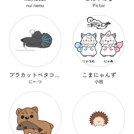
nui nemu
Pictor
プラカットベタコレクションver.1
こまにゃんず
に←つ
小枝