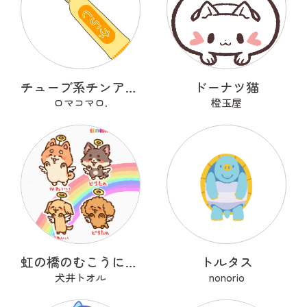
チューブ系チンアナゴ
ドーナツ猫
ロマコマロ.
橙玉屋
虹の橋のむこうにいるうちのこ
トルタス
犬井トオル
nonorio