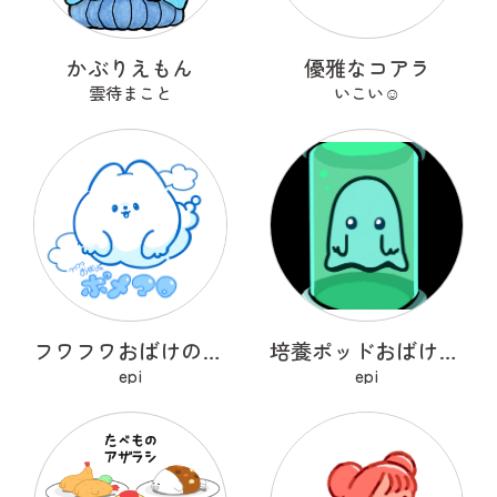
かぶりえもん
優雅なコアラ
雲待まこと
いこい☺︎
フワフワおばけのポメマロ
培養ポッドおばけ フライトン
epi
epi