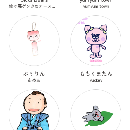
佐々暮ゲンタ@ナース兼描き
yumyum town
ぷぅりん
ももくまたん
あめあ
yuckey