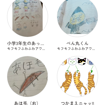
小学3年生のあったらいいな
べん丸くん
モフモフふわふわアワアワ
モフモフふわふわアワアワ
あほ毛（右）
つかまえニャッ!!