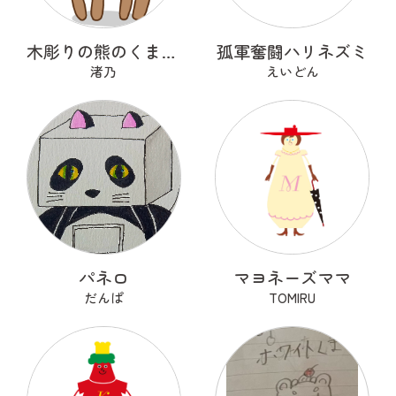
木彫りの熊のくまっくまさん
孤軍奮闘ハリネズミ
渚乃
えいどん
パネロ
マヨネーズママ
だんぱ
TOMIRU