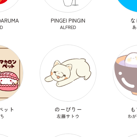
DARUMA
PINGEI PINGIN
な
ED
ALFRED
あ
ペット
のーびりー
も
ち
左藤サトウ
わが