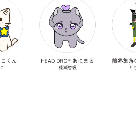
ねこくん
HEAD DROP あにまる
こ
藤瀬智颯
と