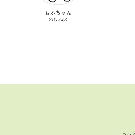
もふちゃん
꒰ঌもふ໒꒱
ヘル