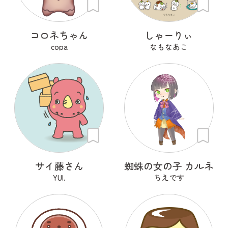
コロネちゃん
しゃーりぃ
copa
なもなあこ
サイ藤さん
蜘蛛の女の子 カルネ
YUI.
ちえです