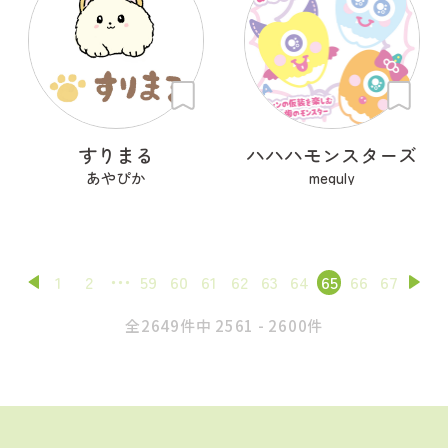
すりまる
ハハハモンスターズ
あやぴか
meguly
1
2
59
60
61
62
63
64
65
66
67
全2649件中 2561 - 2600件